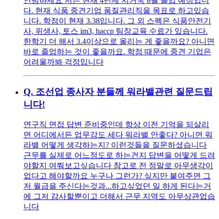
안녕하세요 저는 현재 4년제 지거국 8월 졸업 예정입니
다. 현재 식품 중견기업 품질관리직을 목표로 하고있습
니다. 학점이 현재 3.38입니다. 그 외 스펙은 식품안전기
사, 위생사, 토스 im3, haccp 팀장교육 수료가 있습니다.
한학기 더 해서 3.4이상으로 올리는 게 좋을까요? 아니면
바로 졸업하는 것이 좋을까요. 학점 때문에 중견 기업은
어려울까봐 걱정입니다
Q.
조선업 종사자 분들께 워라밸관련 질문드립
니다!
연구직 면접 답변 준비중인데 항상 이전 기억을 되살리
면 어디에서든 업무강도 세다 워라밸 안좋다? 아니면 워
라밸 어떻게 생각하는지? 이런것들을 질문하셨습니다
근무를 실제로 어느정도로 하는건지 답변을 어떻게 드려
야할지 여쭤보고싶습니다 참고로 전 정말로 아무생각이
없다고 해야할까요 누구나 그런가? 싶지만 붙여주면 그
저 월급을 주신다는것과...하고싶었던 일 하게 된다는거
에 그저 감사할뿐이고 더해서 근무 지역도 아무상관없습
니다