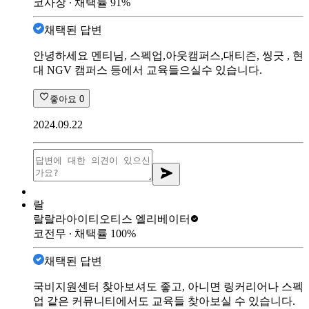
코사장
∙ 채택률
91
%
채택된 답변
안녕하세요 멘티님, 스펙업,아웃캠퍼스,대티즌, 씽긋 , 현
대 NGV 캠퍼스 등에서 교육들으실수 있습니다.
좋아요
0
2024.09.22
랄
랄랄라아이티
오티스 엘리베이터
코전무
∙ 채택률
100
%
채택된 답변
국비지원센터 찾아보셔도 좋고, 아니면 링커리어나 스펙
업 같은 커뮤니티에서도 교육들 찾아보실 수 있습니다.