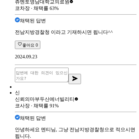
츄멘토
영남대학교의료원
코차장
∙ 채택률
63
%
채택된 답변
전남지방경찰청 이라고 기재하시면 됩니다^^
좋아요
0
2024.09.23
신
신뢰의마부
두산에너빌리티
코사장
∙ 채택률
91
%
채택된 답변
안녕하세요 멘티님, 그냥 전남지방경찰청으로 적으시면
됩니다.