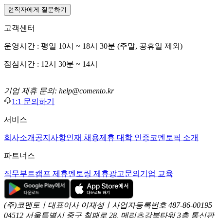
현직자에게 질문하기
고객센터
운영시간 : 평일 10시 ~ 18시 30분 (주말, 공휴일 제외)
점심시간 : 12시 30분 ~ 14시
기업 제휴 문의: help@comento.kr
1:1 문의하기
서비스
회사소개
공지사항
인재 채용
제휴 대학 인증
코멘토픽 소개
파트너스
직무부트캠프 제휴
멘토링 제휴
광고문의
기업 교육
(주)코멘토ㅣ대표이사 이재성ㅣ사업자등록번호 487-86-00195
04512 서울특별시 중구 칠패로 28, 메리츠강북타워 3층
통신판