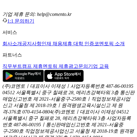
기업 제휴 문의: help@comento.kr
1:1 문의하기
서비스
회사소개
공지사항
인재 채용
제휴 대학 인증
코멘토픽 소개
파트너스
직무부트캠프 제휴
멘토링 제휴
광고문의
기업 교육
(주)코멘토ㅣ대표이사 이재성ㅣ사업자등록번호 487-86-00195
04512 서울특별시 중구 칠패로 28, 메리츠강북타워 3층
통신판
매업신고번호 제 2021-서울중구-2580호ㅣ직업정보제공사업
신고
서울청 제 2018-19호ㅣ원격평생교육시설신고 제 원
격-376호
070-4154-0804
(주)코멘토ㅣ대표이사 이재성
04512
서울특별시 중구 칠패로 28, 메리츠강북타워 3층
사업자등록
번호 487-86-00195ㅣ통신판매업신고번호 제 2021-서울중
구-2580호
직업정보제공사업신고 서울청 제 2018-19호
원격평