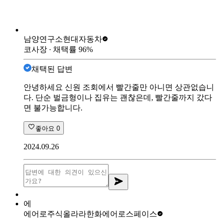
남양연구소
현대자동차
코사장
∙ 채택률
96
%
채택된 답변
안녕하세요 신원 조회에서 빨간줄만 아니면 상관없습니
다. 단순 벌금형이나 집유는 괜찮은데, 빨간줄까지 갔다
면 불가능합니다.
좋아요
0
2024.09.26
에
에어로주식올라라
한화에어로스페이스