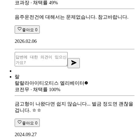
코과장
∙ 채택률
49
%
음주운전건에 대해서는 문제없습니다. 참고바랍니다.
좋아요
0
2026.02.06
랄
랄랄라아이티
오티스 엘리베이터
코전무
∙ 채택률
100
%
금고형이 나왔다면 쉽지 않습니다... 벌금 정도면 괜찮을
겁니다. ㅎㅎ
좋아요
0
2024.09.27