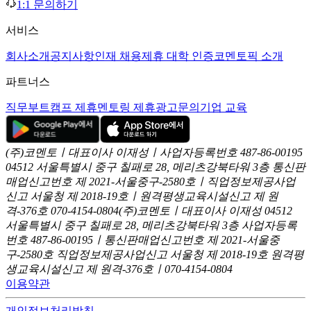
1:1 문의하기
서비스
회사소개
공지사항
인재 채용
제휴 대학 인증
코멘토픽 소개
파트너스
직무부트캠프 제휴
멘토링 제휴
광고문의
기업 교육
(주)코멘토ㅣ대표이사 이재성ㅣ사업자등록번호 487-86-00195
04512 서울특별시 중구 칠패로 28, 메리츠강북타워 3층
통신판
매업신고번호 제 2021-서울중구-2580호ㅣ직업정보제공사업
신고
서울청 제 2018-19호ㅣ원격평생교육시설신고 제 원
격-376호
070-4154-0804
(주)코멘토ㅣ대표이사 이재성
04512
서울특별시 중구 칠패로 28, 메리츠강북타워 3층
사업자등록
번호 487-86-00195ㅣ통신판매업신고번호 제 2021-서울중
구-2580호
직업정보제공사업신고 서울청 제 2018-19호
원격평
생교육시설신고 제 원격-376호ㅣ070-4154-0804
이용약관
개인정보처리방침