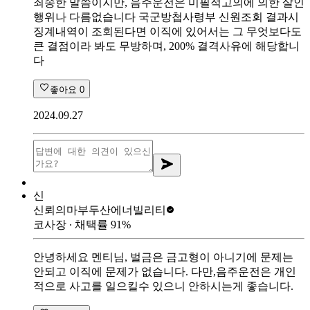
죄송한 말씀이지만, 음주운전은 미필적고의에 의한 살인
행위나 다름없습니다 국군방첩사령부 신원조회 결과시
징계내역이 조회된다면 이직에 있어서는 그 무엇보다도
큰 결점이라 봐도 무방하며, 200% 결격사유에 해당합니
다
좋아요
0
2024.09.27
신
신뢰의마부
두산에너빌리티
코사장
∙ 채택률
91
%
안녕하세요 멘티님, 벌금은 금고형이 아니기에 문제는
안되고 이직에 문제가 없습니다. 다만,음주운전은 개인
적으로 사고를 일으킬수 있으니 안하시는게 좋습니다.