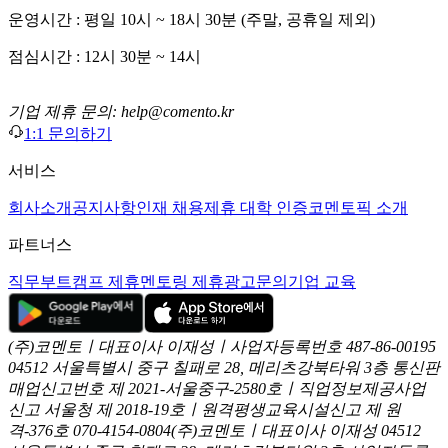
운영시간 : 평일 10시 ~ 18시 30분 (주말, 공휴일 제외)
점심시간 : 12시 30분 ~ 14시
기업 제휴 문의: help@comento.kr
1:1 문의하기
서비스
회사소개
공지사항
인재 채용
제휴 대학 인증
코멘토픽 소개
파트너스
직무부트캠프 제휴
멘토링 제휴
광고문의
기업 교육
(주)코멘토ㅣ대표이사 이재성ㅣ사업자등록번호 487-86-00195
04512 서울특별시 중구 칠패로 28, 메리츠강북타워 3층
통신판
매업신고번호 제 2021-서울중구-2580호ㅣ직업정보제공사업
신고
서울청 제 2018-19호ㅣ원격평생교육시설신고 제 원
격-376호
070-4154-0804
(주)코멘토ㅣ대표이사 이재성
04512