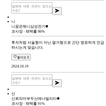
니
니꿈은뭐니
삼성전기
코사장
∙ 채택률
86
%
후자처럼 서술형이 아닌 열거형으로 간단 명료하게 언급
하시는게 맞습니다.
좋아요
0
2024.10.19
신
신뢰의마부
두산에너빌리티
코사장
∙ 채택률
91
%