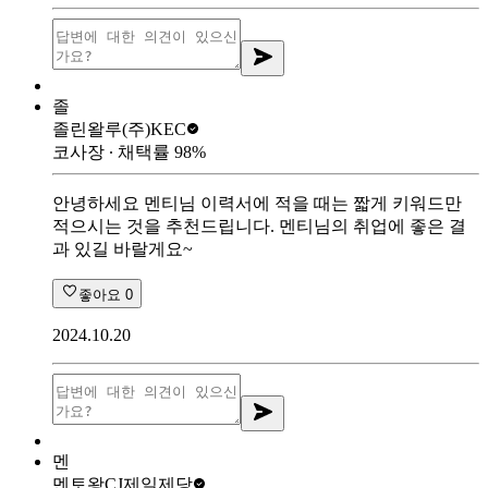
졸
졸린왈루
(주)KEC
코사장
∙ 채택률
98
%
안녕하세요 멘티님 이력서에 적을 때는 짧게 키워드만
적으시는 것을 추천드립니다. 멘티님의 취업에 좋은 결
과 있길 바랄게요~
좋아요
0
2024.10.20
멘
멘토왕
CJ제일제당