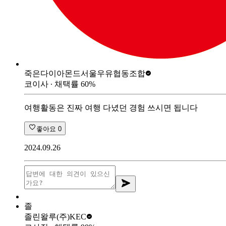
죽은다이아몬드
서울우유협동조합
코이사
∙ 채택률
60
%
여행활동은 진짜 여행 다녔던 경험 쓰시면 됩니다
좋아요
0
2024.09.26
졸
졸린왈루
(주)KEC