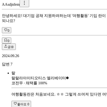
A
Asdjnfem
안녕하세요! 대기업 공채 지원하려하는데 '여행활동' 기입 란이
되나요?
0
0
공유
2024.09.26
답변
7
랄
랄랄라아이티
오티스 엘리베이터
코전무
∙ 채택률
100
%
여행활동란은 처음보네요. ㅎㅎ 그렇게 쓰여져 있다면 
좋아요
0