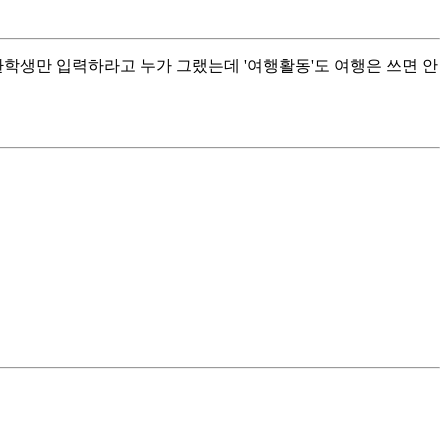
환학생만 입력하라고 누가 그랬는데 '여행활동'도 여행은 쓰면 안