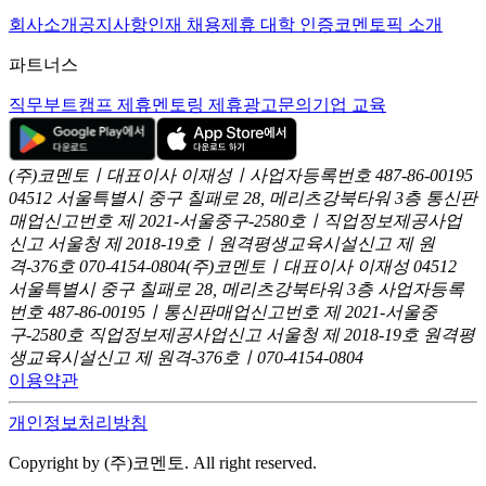
회사소개
공지사항
인재 채용
제휴 대학 인증
코멘토픽 소개
파트너스
직무부트캠프 제휴
멘토링 제휴
광고문의
기업 교육
(주)코멘토ㅣ대표이사 이재성ㅣ사업자등록번호 487-86-00195
04512 서울특별시 중구 칠패로 28, 메리츠강북타워 3층
통신판
매업신고번호 제 2021-서울중구-2580호ㅣ직업정보제공사업
신고
서울청 제 2018-19호ㅣ원격평생교육시설신고 제 원
격-376호
070-4154-0804
(주)코멘토ㅣ대표이사 이재성
04512
서울특별시 중구 칠패로 28, 메리츠강북타워 3층
사업자등록
번호 487-86-00195ㅣ통신판매업신고번호 제 2021-서울중
구-2580호
직업정보제공사업신고 서울청 제 2018-19호
원격평
생교육시설신고 제 원격-376호ㅣ070-4154-0804
이용약관
개인정보처리방침
Copyright by (주)코멘토. All right reserved.