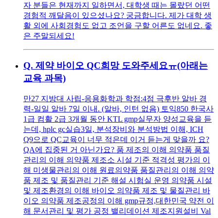
자 분들은 현재까지 일하면서, 대학생 때는 몰랐던 어떤
경험적 깨달음이 있으셨나요? 궁금합니다. 제가 대학 생
활 외에 사회경험도 없고 조언을 구할 어른도 없네요. 좋
은 주말되세요!
Q.
제약 바이오 QC희망 도와주세요ㅠ(아래는
교육 과목)
만27 지방대 사립-응용화학과 학점:4점 극후반 알바 경
력-일일 알바 7일 이내. (알바, 인턴 없음) 토익850 한국사
1급 컴활 2급 3개월 동안 KTL gmp실무자 양성교육을 듣
는데, hplc gc실습3일, 분석장비와 분석방법 이해, ICH
Q9으로 QC교육이 너무 적은데 이거 듣는게 맞을까 요?
QA에 집중된 거 아닌가요? 품 제조의 이해 의약품 품질
관리의 이해 의약품 제조소 시설 기준 적격성 평가의 이
해 미생물관리의 이해 원료의약품 품질관리의 이해 의약
품 제조 및 품질관리 기준 해설 시험실 운영 의약품 시설
및 제조환경의 이해 바이오 의약품 제조 및 물질관리 바
이오 의약품 제조공정의 이해 gmp규정,대한민국 약전 이
해 문서관리 및 평가 공정 밸리데이션 제조지원설비 Val