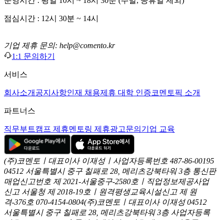
운영시간 : 평일 10시 ~ 18시 30분 (주말, 공휴일 제외)
점심시간 : 12시 30분 ~ 14시
기업 제휴 문의: help@comento.kr
1:1 문의하기
서비스
회사소개
공지사항
인재 채용
제휴 대학 인증
코멘토픽 소개
파트너스
직무부트캠프 제휴
멘토링 제휴
광고문의
기업 교육
(주)코멘토ㅣ대표이사 이재성ㅣ사업자등록번호 487-86-00195
04512 서울특별시 중구 칠패로 28, 메리츠강북타워 3층
통신판
매업신고번호 제 2021-서울중구-2580호ㅣ직업정보제공사업
신고
서울청 제 2018-19호ㅣ원격평생교육시설신고 제 원
격-376호
070-4154-0804
(주)코멘토ㅣ대표이사 이재성
04512
서울특별시 중구 칠패로 28, 메리츠강북타워 3층
사업자등록