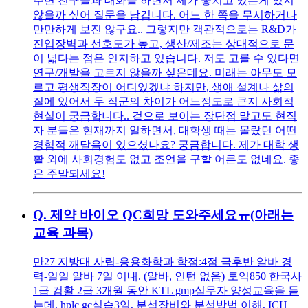
주변 친구들과 대화를 하면서 제가 놓치고 있는게 있지
않을까 싶어 질문을 남깁니다. 어느 한 쪽을 무시하거나
만만하게 보진 않구요.. 그렇지만 객관적으로는 R&D가
진입장벽과 선호도가 높고, 생산/제조는 상대적으로 문
이 넓다는 점은 인지하고 있습니다. 저도 고를 수 있다면
연구/개발을 고르지 않을까 싶은데요. 미래는 아무도 모
르고 평생직장이 어디있겠냐 하지만, 생애 설계나 삶의
질에 있어서 두 직군의 차이가 어느정도로 큰지 사회적
현실이 궁금합니다.. 겉으로 보이는 장단점 말고도 현직
자 분들은 현재까지 일하면서, 대학생 때는 몰랐던 어떤
경험적 깨달음이 있으셨나요? 궁금합니다. 제가 대학 생
활 외에 사회경험도 없고 조언을 구할 어른도 없네요. 좋
은 주말되세요!
Q.
제약 바이오 QC희망 도와주세요ㅠ(아래는
교육 과목)
만27 지방대 사립-응용화학과 학점:4점 극후반 알바 경
력-일일 알바 7일 이내. (알바, 인턴 없음) 토익850 한국사
1급 컴활 2급 3개월 동안 KTL gmp실무자 양성교육을 듣
는데, hplc gc실습3일, 분석장비와 분석방법 이해, ICH