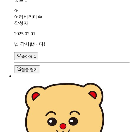
어
어리바리매쑤
작성자
2025.02.01
넵 감사합니다!
좋아요
1
답글 달기