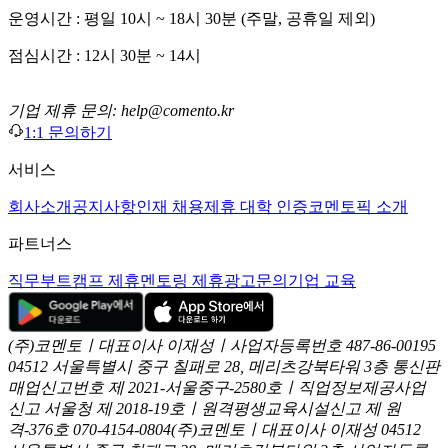
운영시간 : 평일 10시 ~ 18시 30분 (주말, 공휴일 제외)
점심시간 : 12시 30분 ~ 14시
기업 제휴 문의: help@comento.kr
1:1 문의하기
서비스
회사소개
공지사항
인재 채용
제휴 대학 인증
코멘토픽 소개
파트너스
직무부트캠프 제휴
멘토링 제휴
광고문의
기업 교육
(주)코멘토ㅣ대표이사 이재성ㅣ사업자등록번호 487-86-00195
04512 서울특별시 중구 칠패로 28, 메리츠강북타워 3층
통신판
매업신고번호 제 2021-서울중구-2580호ㅣ직업정보제공사업
신고
서울청 제 2018-19호ㅣ원격평생교육시설신고 제 원
격-376호
070-4154-0804
(주)코멘토ㅣ대표이사 이재성
04512