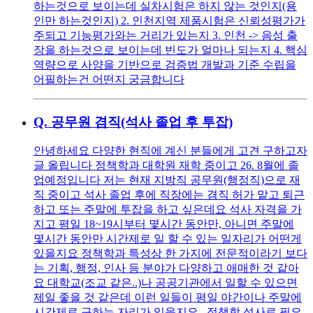
하는것으로 보이는데 실차시험은 하지 않는 것인지(용
인만 하는것인지) 2. 인천지역 제품시험은 신뢰성평가가
주되고 기능평가와는 거리가 있는지 3. 인천 -> 음성 출
장을 하는것으로 보이는데 빈도가 얼마나 되는지 4. 핵심
역량으로 사양을 기반으로 검증법 개발과 기준 수립을
어필하는건 어떤지 궁금합니다
Q.
공무원 겸직(석사 졸업 후 투잡)
안녕하세요 다양한 현직에 계신 분들에게 고견 구하고자
글 올립니다 정책학과 대학원 재학 중이고 26. 8월에 졸
업예정입니다 저는 현재 지방직 공무원(행정직)으로 재
직 중이고 석사 졸업 후에 직장에는 겸직 허가 맡고 퇴근
하고 또는 주말에 투잡을 하고 싶은데요 석사 자격을 가
지고 평일 18~19시부터 몇시간 동안만, 아니면 주말에
몇시간 동안만 시간제로 일 할 수 있는 일자리가 어떤게
있을지요 정책학과 특성상 한 가지에 전문적이라기 보다
는 기획, 행정, 인사 등 분야가 다양하고 애매한 것 같아
요 대학교(조교 같은..)나 공공기관에서 일할 수 있으면
제일 좋을 것 같은데 이런 일들이 평일 야간이나 주말에
시간제로 구하는 자리가 있을지요.. 정책학 석사로 필요