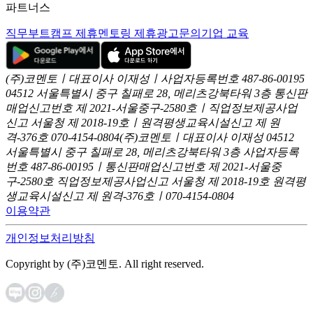
파트너스
직무부트캠프 제휴
멘토링 제휴
광고문의
기업 교육
(주)코멘토ㅣ대표이사 이재성ㅣ사업자등록번호 487-86-00195
04512 서울특별시 중구 칠패로 28, 메리츠강북타워 3층
통신판
매업신고번호 제 2021-서울중구-2580호ㅣ직업정보제공사업
신고
서울청 제 2018-19호ㅣ원격평생교육시설신고 제 원
격-376호
070-4154-0804
(주)코멘토ㅣ대표이사 이재성
04512
서울특별시 중구 칠패로 28, 메리츠강북타워 3층
사업자등록
번호 487-86-00195ㅣ통신판매업신고번호 제 2021-서울중
구-2580호
직업정보제공사업신고 서울청 제 2018-19호
원격평
생교육시설신고 제 원격-376호ㅣ070-4154-0804
이용약관
개인정보처리방침
Copyright by (주)코멘토. All right reserved.