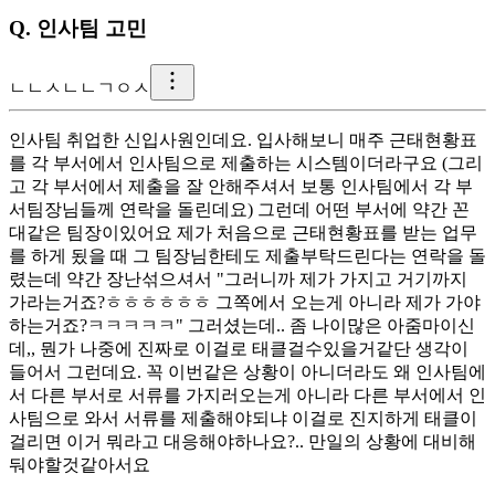
Q.
인사팀 고민
ㄴ
ㄴㅅㄴㄴㄱㅇㅅ
인사팀 취업한 신입사원인데요. 입사해보니 매주 근태현황표
를 각 부서에서 인사팀으로 제출하는 시스템이더라구요 (그리
고 각 부서에서 제출을 잘 안해주셔서 보통 인사팀에서 각 부
서팀장님들께 연락을 돌린데요) 그런데 어떤 부서에 약간 꼰
대같은 팀장이있어요 제가 처음으로 근태현황표를 받는 업무
를 하게 됬을 때 그 팀장님한테도 제출부탁드린다는 연락을 돌
렸는데 약간 장난섞으셔서 "그러니까 제가 가지고 거기까지
가라는거죠?ㅎㅎㅎㅎㅎㅎ 그쪽에서 오는게 아니라 제가 가야
하는거죠?ㅋㅋㅋㅋㅋ" 그러셨는데.. 좀 나이많은 아줌마이신
데,, 뭔가 나중에 진짜로 이걸로 태클걸수있을거같단 생각이
들어서 그런데요. 꼭 이번같은 상황이 아니더라도 왜 인사팀에
서 다른 부서로 서류를 가지러오는게 아니라 다른 부서에서 인
사팀으로 와서 서류를 제출해야되냐 이걸로 진지하게 태클이
걸리면 이거 뭐라고 대응해야하나요?.. 만일의 상황에 대비해
둬야할것같아서요