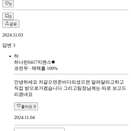
0
0
공유
2024.11.03
답변
3
하
하나린0417
지멘스
코전무
∙ 채택률
100
%
안녕하세요 저같으면준비다되셨으면 알려달라고하고
직접 받으로가겠습니다 그리고팀장님께는 따로 보고드
리겠네요
좋아요
0
2024.11.04