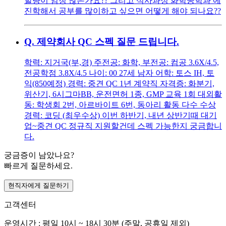
할량이 엄청 많은가요?? 그리고 석사과정 화학공학과 에
진학해서 공부를 많이하고 싶으면 어떻게 해야 되나요??
Q.
제약회사 QC 스펙 질문 드립니다.
학력: 지거국(부,경) 주전공: 화학, 부전공: 컴공 3.6X/4.5,
전공학점 3.8X/4.5 나이: 00 27세 남자 어학: 토스 IH, 토
익(850예정) 경력: 중견 QC 1년 계약직 자격증: 화분기,
위산기, 6시그마BB, 운전면허 1종, GMP 교육 1회 대외활
동: 학생회 2번, 아르바이트 6번, 동아리 활동 다수 수상
경력: 코딩 (최우수상) 이번 하반기, 내년 상반기때 대기
업~중견 QC 정규직 지원할건데 스펙 가능한지 궁금합니
다.
궁금증이 남았나요?
빠르게 질문하세요.
현직자에게 질문하기
고객센터
운영시간 : 평일 10시 ~ 18시 30분 (주말, 공휴일 제외)