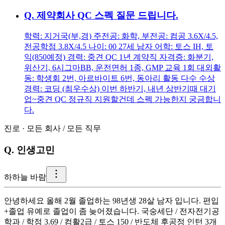
Q.
제약회사 QC 스펙 질문 드립니다.
학력: 지거국(부,경) 주전공: 화학, 부전공: 컴공 3.6X/4.5,
전공학점 3.8X/4.5 나이: 00 27세 남자 어학: 토스 IH, 토
익(850예정) 경력: 중견 QC 1년 계약직 자격증: 화분기,
위산기, 6시그마BB, 운전면허 1종, GMP 교육 1회 대외활
동: 학생회 2번, 아르바이트 6번, 동아리 활동 다수 수상
경력: 코딩 (최우수상) 이번 하반기, 내년 상반기때 대기
업~중견 QC 정규직 지원할건데 스펙 가능한지 궁금합니
다.
진로
·
모든 회사
/
모든 직무
Q.
인생고민
하
하늘 바람
안녕하세요 올해 2월 졸업하는 98년생 28살 남자 입니다. 편입
+졸업 유예로 졸업이 좀 늦어졌습니다. 국숭세단 / 전자전기공
학과 / 학점 3.69 / 컴활2급 / 토스 150 / 반도체 후공정 인턴 3개