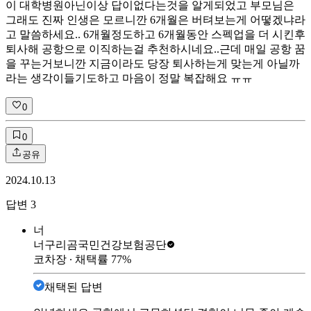
이 대학병원아닌이상 답이없다는것을 알게되었고 부모님은
그래도 진짜 인생은 모르니깐 6개월은 버텨보는게 어떻겠냐라
고 말씀하세요.. 6개월정도하고 6개월동안 스펙업을 더 시킨후
퇴사해 공항으로 이직하는걸 추천하시네요..근데 매일 공항 꿈
을 꾸는거보니깐 지금이라도 당장 퇴사하는게 맞는게 아닐까
라는 생각이들기도하고 마음이 정말 복잡해요 ㅠㅠ
0
0
공유
2024.10.13
답변
3
너
너구리곰
국민건강보험공단
코차장
∙ 채택률
77
%
채택된 답변