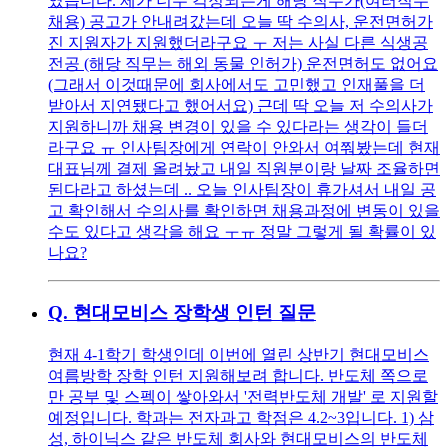
였습니다. 제가 너무 걱정되는게 해당 직무가(여러직무
채용) 공고가 안내려갔는데 오늘 딱 수의사, 운전면허가
진 지원자가 지원했더라구요 ㅜ 저는 사실 다른 식생공
전공 (해당 직무는 해외 동물 인허가) 운전면허도 없어요
(그래서 이것때문에 회사에서도 고민했고 인재풀을 더
받아서 지연됐다고 했어서요) 근데 딱 오늘 저 수의사가
지원하니까 채용 변경이 있을 수 있다라는 생각이 들더
라구요 ㅠ 인사팀장에게 연락이 안와서 여쭤봤는데 현재
대표님께 결제 올려놨고 내일 직원분이랑 날짜 조율하면
된다라고 하셨는데 .. 오늘 인사팀장이 휴가셔서 내일 공
고 확인해서 수의사를 확인하면 채용과정에 변동이 있을
수도 있다고 생각을 해요 ㅜㅠ 정말 그렇게 될 확률이 있
나요?
Q.
현대모비스 장학생 인턴 질문
현재 4-1학기 학생인데 이번에 열린 상반기 현대모비스
여름방학 장학 인턴 지원해보려 합니다. 반도체 쪽으로
만 공부 및 스펙이 쌓아와서 '전력반도체 개발' 로 지원할
예정입니다. 학과는 전자과고 학점은 4.2~3입니다. 1) 삼
성, 하이닉스 같은 반도체 회사와 현대모비스의 반도체