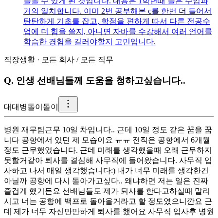
들을 수 있게 된 것입니다. 내용은 1학년때 들은 수업과
거의 일치합니다. 이미 2번 공부해본 c를 한번 더 들어서
탄탄하게 기초를 잡고, 학점을 편하게 따서 다른 전공수
업에 더 힘을 쓸지, 아니면 자바를 수강해서 여러 언어를
학습한 경험을 길러야할지 고민입니다.
직장생활
·
모든 회사
/
모든 직무
Q.
인생 선배님들께 도움을 청하고싶습니다..
대
대병돌이돌이
병원 재무팀근무 10일 차입니다.. 근데 10일 정도 같은 꿈을 꿉
니다 공항에서 있던 제 모습이요 ㅠㅠ 전직은 공항에서 6개월
정도 근무했었습니다. 근데 미래를 생각했을때 오래 근무하지
못할거같아 퇴사를 결심해 사무직에 들어왔습니다. 사무직 입
사하고 나서 매일 생각했습니다:) 내가 너무 미래를 생각한건
아닐까 공항에 다시 돌아가고싶다.. 왜냐하면 저는 일은 진짜
즐겁게 했거든요 선배님들도 제가 퇴사를 한다고하실때 말리
시고 너는 공항에 백프로 돌아올거라고 할 정도였으니깐요 근
데 제가 너무 자신만만하게 퇴사를 했어요 사무직 입사후 병원