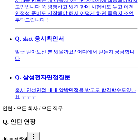
서 ih를 만드는 게 나을지 아니면 자소서에 집중해야할지
고민입니다 쭉 병행하고 있긴 한데 시험비도 높고 이젠
인적성 준비도 시작해야 해서 어떻게 하면 좋을지 조언
부탁드립니다 !
Q.
skct 응시확인서
발급 받아보신 분 있을까요? 어디에서 받는지 궁금합니
다
Q.
삼성전자면접질문
혹시 인성면접 내내 압박면접을 받고도 합격할수도있나
요 ㅜㅜㅜ
인턴
·
모든 회사
/
모든 직무
Q.
인턴 연장
d
danny0884