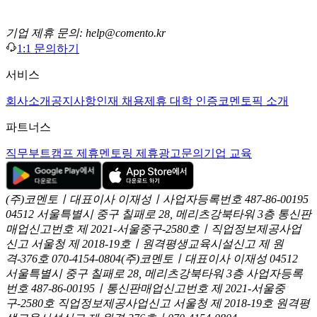
기업 제휴 문의: help@comento.kr
1:1 문의하기
서비스
회사소개
공지사항
인재 채용
제휴 대학 인증
코멘토픽 소개
파트너스
직무부트캠프 제휴
멘토링 제휴
광고문의
기업 교육
(주)코멘토ㅣ대표이사 이재성ㅣ사업자등록번호 487-86-00195
04512 서울특별시 중구 칠패로 28, 메리츠강북타워 3층
통신판
매업신고번호 제 2021-서울중구-2580호ㅣ직업정보제공사업
신고
서울청 제 2018-19호ㅣ원격평생교육시설신고 제 원
격-376호
070-4154-0804
(주)코멘토ㅣ대표이사 이재성
04512
서울특별시 중구 칠패로 28, 메리츠강북타워 3층
사업자등록
번호 487-86-00195ㅣ통신판매업신고번호 제 2021-서울중
구-2580호
직업정보제공사업신고 서울청 제 2018-19호
원격평