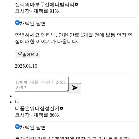
신뢰의마부
두산에너빌리티
코사장
∙ 채택률
91
%
채택된 답변
안녕하세요 멘티님, 인턴 만료 1개월 전에 보통 인정 연
장에대한 이야기가 나옵니다.
좋아요
0
2025.01.10
니
니꿈은뭐니
삼성전기
코사장
∙ 채택률
86
%
채택된 답변
통상 계약 만료 1.2개월전에 연장 권고 의사를 타진합니