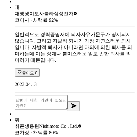
대
대맹생이모사불라
삼성전자
코이사
∙ 채택률
92
%
일반적으로 경력증명서에 퇴사사유가문구가 명시되지
않습니다. 그리고 자발적 퇴사가 가장 자연스러운 퇴사
입니다. 자발적 퇴사가 아니라면 타의에 의한 퇴사를 의
미하는데 이는 징계나 불미스러운 일로 인한 퇴사를 의
미하기 때문입니다.
좋아요
0
2023.04.13
취
취준생응원
Nishimoto Co., Ltd.
코차장
∙ 채택률
80
%