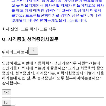
고 혼만 나서 힘이 많이 드네요. 이것때문에 동료들과도
잘 못 어울리게되서 회사생활 자체가 힘들어지고요 퇴사
를 해도 되게 애매한 경력인데 고용인 입장에서 어떻게
볼까요? 프로젝트진행한거로 경험인정은 될지, 아니면
몇개월더 다니면 변하는게있을지 궁금합니다.
회사/산업
·
모든 회사
/
모든 직무
Q.
자격증및 성적증명서질문
뭐
뭐라도해보자
안녕하세요 이번에 자동차회사 생산기술직무 지원하려는데
산안기를 이력서에 적는것이 좋을까요? 그리고 최종학력 졸업
증명서, 성적증명서, 자격증사본, 어학시험증명서 이렇게 제출
하라는데 편입 전, 후 성적증명서 모두 첨부해야하는걸까요?
감사합니다.
0
0