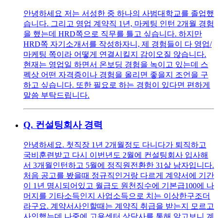
안녕하세요 저는 서성한 중 하나의 사범대학교를 졸업했
습니다. 그리고 영업 계약직 1년, 마케팅 인턴 2개월 경험
을 했는데 HRD쪽으로 직무를 틀고 싶습니다. 하지만
HRD쪽 자기소개서를 작성하자니, 제 경험들이 다 영업/
마케팅 쪽이라 어떻게 연결시킬지 감이오질 않습니다.
현재는 영업일 하면서 온보딩 경험을 녹이고 있는데 스
펙상 어떤 자격증이나 경험을 올리면 좋을지 조언을 구
하고 싶습니다. 또한 필요로 하는 경험이 있다면 편하게
말씀 부탁드립니다.
Q.
컨설팅회사 경력
안녕하세요. 첫직장 1년 2개월정도 다니다가 퇴직하고
국비훈련받고 다시 이번년도 2월에 컨설팅회사 입사해
서 3개월인턴하고 5월에 정직원전환한 31살 남자입니다.
처음 공고를 봤을때 정규직인거랑 다르게 계약서에 기간
이 1년 명시되어있고 월급도 원천징수에 기본급100에 나
머지를 기타소득인지 사업소득으로 치는 이상한구조더
라구요. 계약서사인할때는 계약직 취급을 받는지 모르고
사인했는데 나중에 고용센터 상담사를 통해 알고보니 계