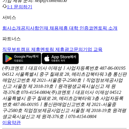
기업 제휴 문의: help@comento.kr
1:1 문의하기
서비스
회사소개
공지사항
인재 채용
제휴 대학 인증
코멘토픽 소개
파트너스
직무부트캠프 제휴
멘토링 제휴
광고문의
기업 교육
(주)코멘토ㅣ대표이사 이재성ㅣ사업자등록번호 487-86-00195
04512 서울특별시 중구 칠패로 28, 메리츠강북타워 3층
통신판
매업신고번호 제 2021-서울중구-2580호ㅣ직업정보제공사업
신고
서울청 제 2018-19호ㅣ원격평생교육시설신고 제 원
격-376호
070-4154-0804
(주)코멘토ㅣ대표이사 이재성
04512
서울특별시 중구 칠패로 28, 메리츠강북타워 3층
사업자등록
번호 487-86-00195ㅣ통신판매업신고번호 제 2021-서울중
구-2580호
직업정보제공사업신고 서울청 제 2018-19호
원격평
생교육시설신고 제 원격-376호ㅣ070-4154-0804
이용약관