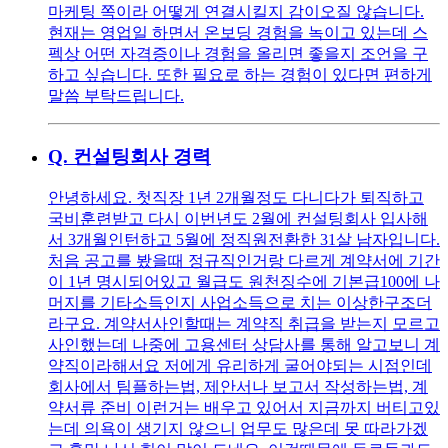
마케팅 쪽이라 어떻게 연결시킬지 감이오질 않습니다.
현재는 영업일 하면서 온보딩 경험을 녹이고 있는데 스
펙상 어떤 자격증이나 경험을 올리면 좋을지 조언을 구
하고 싶습니다. 또한 필요로 하는 경험이 있다면 편하게
말씀 부탁드립니다.
Q.
컨설팅회사 경력
안녕하세요. 첫직장 1년 2개월정도 다니다가 퇴직하고
국비훈련받고 다시 이번년도 2월에 컨설팅회사 입사해
서 3개월인턴하고 5월에 정직원전환한 31살 남자입니다.
처음 공고를 봤을때 정규직인거랑 다르게 계약서에 기간
이 1년 명시되어있고 월급도 원천징수에 기본급100에 나
머지를 기타소득인지 사업소득으로 치는 이상한구조더
라구요. 계약서사인할때는 계약직 취급을 받는지 모르고
사인했는데 나중에 고용센터 상담사를 통해 알고보니 계
약직이라해서요 저에게 유리하게 굴어야되는 시점인데
회사에서 팀플하는법, 제안서나 보고서 작성하는법, 계
약서류 준비 이런거는 배우고 있어서 지금까지 버티고있
는데 의욕이 생기지 않으니 업무도 많은데 못 따라가겠