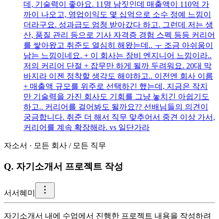
데, 기술력이 좋아요. 11명 남짓인데 매출액이 110억 가
까이 나오고, 영업이익도 몇 십억으로 소수 정예 느낌이
더라구요. 성과급도 엄청 받아갔다 하고. 그런데 저는 생
산, 품질 관리 등으로 기사 자격증 경험 스펙 등등 커리어
를 쌓아왔고 취준도 열심히 해왔는데.. ㅜ 조금 아쉬움이
남는 느낌이네요. + 이 회사는 장비 엔지니어 느낌이라..
저의 커리어 단절 + 잡무만 하게 될까 두려워요. 20대 막
바지라 이젠 정착할 생각도 해야하고.. 이전엔 회사 이름
+ 매출액 규모를 위주로 선택하긴 했는데, 지금은 작지
만 기술력을 가진 회사도 기회를 그냥 놓치긴 아쉽기도
하고.. 커리어를 걸어봐도 될까요?? 선배님들의 의견이
궁금합니다. 취준 더 해서 직무 맞추어서 중견 이상 가서,
커리어를 계속 확장해라. vs 일단가라
자소서
·
모든 회사
/
모든 직무
Q.
자기소개서 프로젝트 작성
서
서혜미
자기소개서 내에 수업에서 진행한 프로젝트 내용을 작성하려