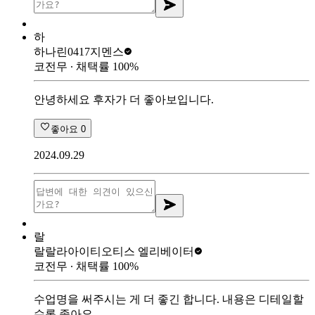
하
하나린0417
지멘스
코전무
∙ 채택률
100
%
안녕하세요 후자가 더 좋아보입니다.
좋아요
0
2024.09.29
랄
랄랄라아이티
오티스 엘리베이터
코전무
∙ 채택률
100
%
수업명을 써주시는 게 더 좋긴 합니다. 내용은 디테일할
수록 좋아요.