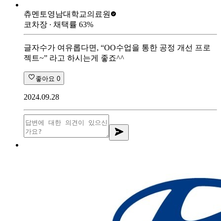
츄멘토
영남대학교의료원
코차장
∙ 채택률
63
%
글자수가 여유롭다면, “OO수업을 통한 공정 개선 프로
젝트~” 라고 하시는게 좋죠^^
좋아요
0
2024.09.28