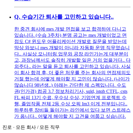
Q.
수습기간 퇴사를 고민하고 있습니다..
한 중견 회사에 mes 개발 면접을 보고 합격하여 다니고
있습니다. (수습 3주차) 분명 공고는 mes 개발이었고 면
접도 C# 윈도우 어플리케이션 개발로 질문을 받았는데
막상 와보니 mes 개발이 아니라 자동화 운영 직무였습니
다.. 사실상 모니터링 업무와 공장 라인가는게 대부분이
고, 과장님께서도 솔직히 개발할 일은 거의 없을거다.. 다
외주다.. 라는 말을 듣고 퇴사를 고민하고 있습니다. 사실
이 회사 합격 후, 더 좋은 처우를 주는 회사의 면접제의도
거절 했는데 어떻게 해야할 지 고민이 많습니다. (나이가
많습니다 98년생..) 아래는 간단한 제 스펙입니다. 수도
권(인가경) 컴공 3.7 정보처리기사, sqld, istqb CTFL, csts
FL 싸피 13기 수료, 우수상 수상, 기업연계 프로젝트 수
행, 졸업작품 전체 2등 수상 오픽 Im3 이게 전부입니다..
하루하루 장비들 돌아가는 라인에서 있다 보면 스트레스
가 옵니다.. 어떻게 해야할 지 고견을 여쭙고 싶습니다.
진로
·
모든 회사
/
모든 직무