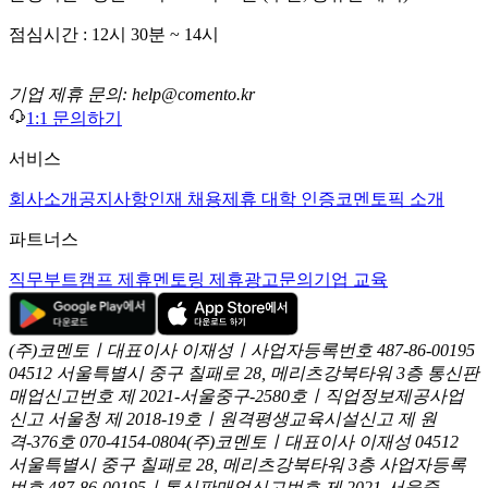
점심시간 : 12시 30분 ~ 14시
기업 제휴 문의: help@comento.kr
1:1 문의하기
서비스
회사소개
공지사항
인재 채용
제휴 대학 인증
코멘토픽 소개
파트너스
직무부트캠프 제휴
멘토링 제휴
광고문의
기업 교육
(주)코멘토ㅣ대표이사 이재성ㅣ사업자등록번호 487-86-00195
04512 서울특별시 중구 칠패로 28, 메리츠강북타워 3층
통신판
매업신고번호 제 2021-서울중구-2580호ㅣ직업정보제공사업
신고
서울청 제 2018-19호ㅣ원격평생교육시설신고 제 원
격-376호
070-4154-0804
(주)코멘토ㅣ대표이사 이재성
04512
서울특별시 중구 칠패로 28, 메리츠강북타워 3층
사업자등록
번호 487-86-00195ㅣ통신판매업신고번호 제 2021-서울중