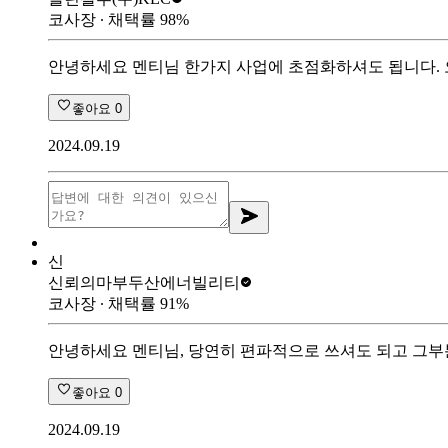
코사장
∙ 채택률
98
%
안녕하세요 멘티님 한가지 사업에 초점화하셔도 됩니다. 
좋아요
0
2024.09.19
신
신뢰의마부
두산에너빌리티
코사장
∙ 채택률
91
%
안녕하세요 멘티님, 당연히 편파적으로 쓰셔도 되고 그부
좋아요
0
2024.09.19