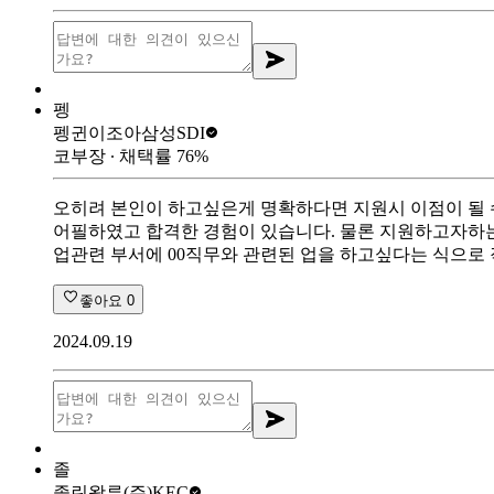
펭
펭귄이조아
삼성SDI
코부장
∙ 채택률
76
%
오히려 본인이 하고싶은게 명확하다면 지원시 이점이 될 수
어필하였고 합격한 경험이 있습니다. 물론 지원하고자하는
업관련 부서에 00직무와 관련된 업을 하고싶다는 식으로
좋아요
0
2024.09.19
졸
졸린왈루
(주)KEC