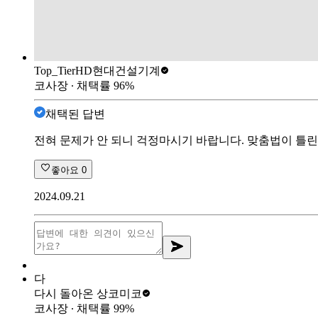
Top_Tier
HD현대건설기계
코사장
∙ 채택률
96
%
채택된 답변
전혀 문제가 안 되니 걱정마시기 바랍니다. 맞춤법이 틀
좋아요
0
2024.09.21
다
다시 돌아온 상
코미코
코사장
∙ 채택률
99
%