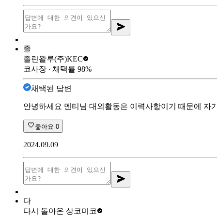
졸
졸린왈루
(주)KEC
코사장
∙ 채택률
98
%
채택된 답변
안녕하세요 멘티님 대외활동은 이력사항이기 때문에 자기소
좋아요
0
2024.09.09
다
다시 돌아온 상
코미코