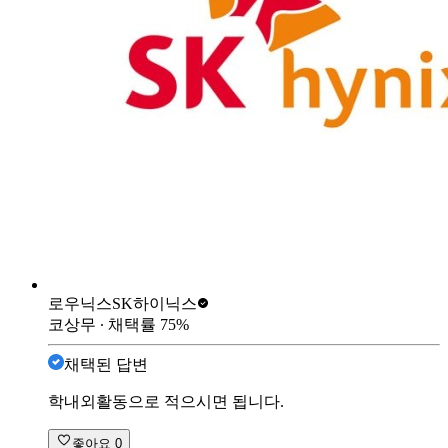
로우닉스
SK하이닉스
코상무
∙ 채택률
75
%
채택된 답변
학내외활동으로 적으시면 됩니다.
좋아요
0