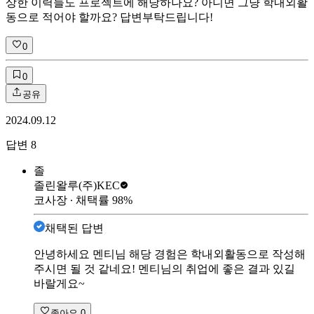
상한 이력들도 프로젝트에 해당하나요? 아니면 그냥 학내외활
동으로 적어야 할까요? 답변부탁드립니다!
0
0
공유
2024.09.12
답변
8
졸
졸린왈루
(주)KEC
코사장
∙ 채택률
98
%
채택된 답변
안녕하세요 멘티님 해당 경험은 학내외활동으로 작성해
주시면 될 것 같네요! 멘티님의 취업에 좋은 결과 있길
바랄게요~
좋아요
0