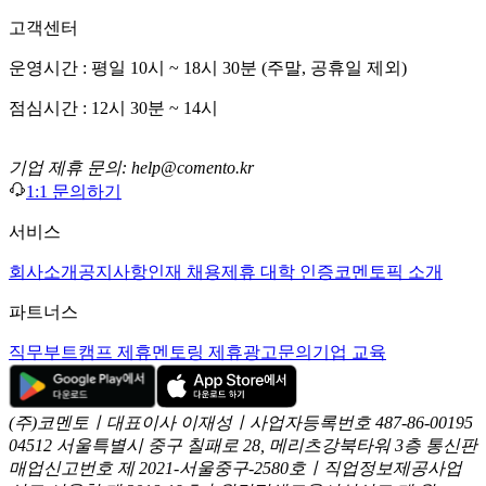
고객센터
운영시간 : 평일 10시 ~ 18시 30분 (주말, 공휴일 제외)
점심시간 : 12시 30분 ~ 14시
기업 제휴 문의: help@comento.kr
1:1 문의하기
서비스
회사소개
공지사항
인재 채용
제휴 대학 인증
코멘토픽 소개
파트너스
직무부트캠프 제휴
멘토링 제휴
광고문의
기업 교육
(주)코멘토ㅣ대표이사 이재성ㅣ사업자등록번호 487-86-00195
04512 서울특별시 중구 칠패로 28, 메리츠강북타워 3층
통신판
매업신고번호 제 2021-서울중구-2580호ㅣ직업정보제공사업