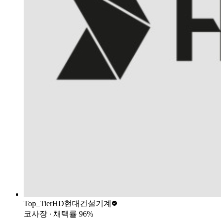
Top_Tier
HD현대건설기계
코사장
∙ 채택률
96
%