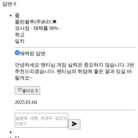
답변
9
졸
졸린왈루
(주)KEC
코사장
∙ 채택률
98
%
∙
학교
일치
채택된 답변
안녕하세요 멘티님 게임 실력은 중요하지 않습니다. 2번
추천드리겠습니다. 멘티님의 취업에 좋은 결과 있길 바
랄게요~
좋아요
0
2025.01.04
다