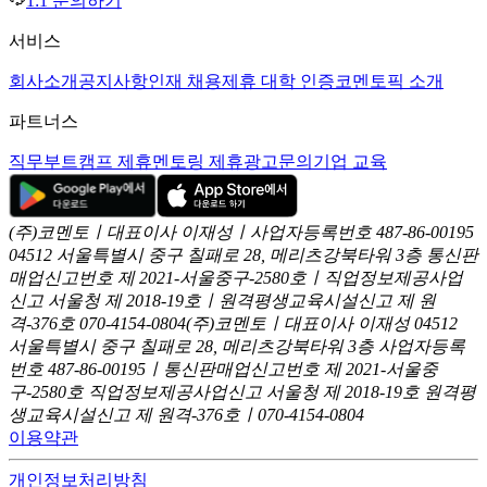
1:1 문의하기
서비스
회사소개
공지사항
인재 채용
제휴 대학 인증
코멘토픽 소개
파트너스
직무부트캠프 제휴
멘토링 제휴
광고문의
기업 교육
(주)코멘토ㅣ대표이사 이재성ㅣ사업자등록번호 487-86-00195
04512 서울특별시 중구 칠패로 28, 메리츠강북타워 3층
통신판
매업신고번호 제 2021-서울중구-2580호ㅣ직업정보제공사업
신고
서울청 제 2018-19호ㅣ원격평생교육시설신고 제 원
격-376호
070-4154-0804
(주)코멘토ㅣ대표이사 이재성
04512
서울특별시 중구 칠패로 28, 메리츠강북타워 3층
사업자등록
번호 487-86-00195ㅣ통신판매업신고번호 제 2021-서울중
구-2580호
직업정보제공사업신고 서울청 제 2018-19호
원격평
생교육시설신고 제 원격-376호ㅣ070-4154-0804
이용약관
개인정보처리방침