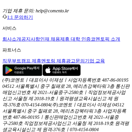
기업 제휴 문의: help@comento.kr
1:1 문의하기
서비스
회사소개
공지사항
인재 채용
제휴 대학 인증
코멘토픽 소개
파트너스
직무부트캠프 제휴
멘토링 제휴
광고문의
기업 교육
(주)코멘토ㅣ대표이사 이재성ㅣ사업자등록번호 487-86-00195
04512 서울특별시 중구 칠패로 28, 메리츠강북타워 3층
통신판
매업신고번호 제 2021-서울중구-2580호ㅣ직업정보제공사업
신고
서울청 제 2018-19호ㅣ원격평생교육시설신고 제 원
격-376호
070-4154-0804
(주)코멘토ㅣ대표이사 이재성
04512
서울특별시 중구 칠패로 28, 메리츠강북타워 3층
사업자등록
번호 487-86-00195ㅣ통신판매업신고번호 제 2021-서울중
구-2580호
직업정보제공사업신고 서울청 제 2018-19호
원격평
생교육시설신고 제 원격-376호ㅣ070-4154-0804