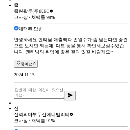
졸
졸린왈루
(주)KEC
코사장
∙ 채택률
98
%
채택된 답변
안녕하세요 멘티님 매출액과 인원수가 좀 넘는다면 중견
으로 보시면 되는데, 다트 등을 통해 확인해보실수있습
니다. 멘티님의 취업에 좋은 결과 있길 바랄게요~
좋아요
0
2024.11.15
신
신뢰의마부
두산에너빌리티
코사장
∙ 채택률
91
%