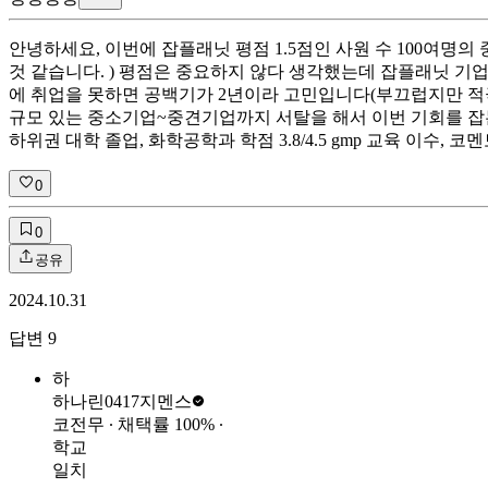
안녕하세요, 이번에 잡플래닛 평점 1.5점인 사원 수 100여
것 같습니다. ) 평점은 중요하지 않다 생각했는데 잡플래닛 기업
에 취업을 못하면 공백기가 2년이라 고민입니다(부끄럽지만 적극
규모 있는 중소기업~중견기업까지 서탈을 해서 이번 기회를 잡는
하위권 대학 졸업, 화학공학과 학점 3.8/4.5 gmp 교육 이수
0
0
공유
2024.10.31
답변
9
하
하나린0417
지멘스
코전무
∙ 채택률
100
%
∙
학교
일치