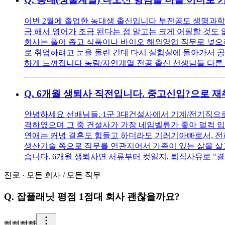
이번 2월에 졸업한 농대생 출신입니다 부전공도 생명과학이
금 해서 영어가 조금 된다는 점 말고는 크게 어필할 것도 없
회사는 풀이 좁고 식품이나 바이오 해외영업 직무로 넣으려
로 취업하려고 눈을 돌린 건데 다시 실험실에 돌아가서 
하게 느껴집니다 농림/자연계열 전공 출신 선생님들 다른
Q.
6개월 생퇴사 직전입니다. 중고신입?으로 
안녕하세요 선배님들. 1군 3대건설사에서 기계/전기직으로
격하였으며 그 중 건설사가 가장 네임벨류가 좋아 덜컥 입
연애는 커녕 결혼도 힘들고 하더라도 기러기아빠로서, 전혀
생산기술 쪽으로 직무를 연관지어서 가족이 있는 삶을 살고 
습니다. 6개월 생퇴사면 서류부터 컷일지, 퇴직사유로 "
진로
·
모든 회사
/
모든 직무
Q.
잡플래닛 평점 1점대 회사 괜찮을까요?
삥
삥빵뺭