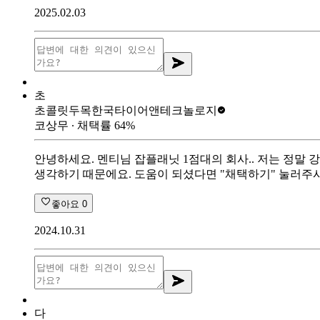
2025.02.03
초
초콜릿두목
한국타이어앤테크놀로지
코상무
∙ 채택률
64
%
안녕하세요. 멘티님 잡플래닛 1점대의 회사.. 저는 정말 
생각하기 때문에요. 도움이 되셨다면 "채택하기" 눌러주
좋아요
0
2024.10.31
다