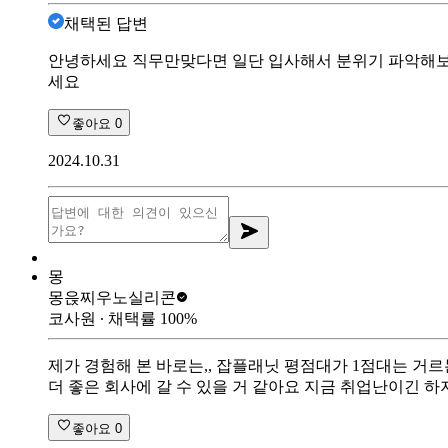
채택된 답변
안녕하세요 직무만맞다면 일단 입사해서 분위기 파악해보
세요
좋아요
0
2024.10.31
몽
몽읁찌
우노실리콘
코사원
∙ 채택률
100
%
제가 경험해 본 바로는,, 잡플래닛 평점대가 1점대는 거르
더 좋은 회사에 갈 수 있을 거 같아요 지금 취업난이긴 
좋아요
0