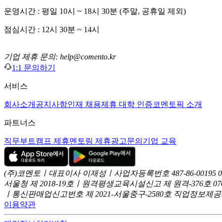
운영시간 : 평일 10시 ~ 18시 30분 (주말, 공휴일 제외)
점심시간 : 12시 30분 ~ 14시
기업 제휴 문의: help@comento.kr
1:1 문의하기
서비스
회사소개
공지사항
인재 채용
제휴 대학 인증
코멘토픽 소개
파트너스
직무부트캠프 제휴
멘토링 제휴
광고문의
기업 교육
(주)코멘토ㅣ대표이사 이재성ㅣ사업자등록번호 487-86-00195
서울청 제 2018-19호ㅣ원격평생교육시설신고 제 원격-376호
07
ㅣ통신판매업신고번호 제 2021-서울중구-2580호
직업정보제공사업
이용약관