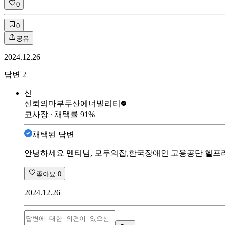
0
0
공유
2024.12.26
답변
2
신
신뢰의마부
두산에너빌리티
코사장
∙ 채택률
91
%
채택된 답변
안녕하세요 멘티님, 모두의잡,한국장애인 고용공단 헬프라
좋아요
0
2024.12.26