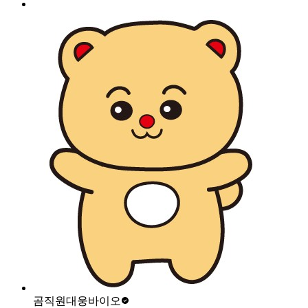
곰직원
대웅바이오