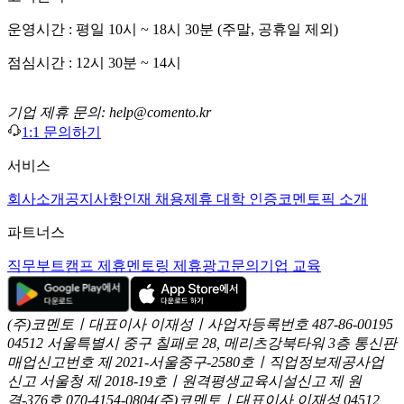
운영시간 : 평일 10시 ~ 18시 30분 (주말, 공휴일 제외)
점심시간 : 12시 30분 ~ 14시
기업 제휴 문의: help@comento.kr
1:1 문의하기
서비스
회사소개
공지사항
인재 채용
제휴 대학 인증
코멘토픽 소개
파트너스
직무부트캠프 제휴
멘토링 제휴
광고문의
기업 교육
(주)코멘토ㅣ대표이사 이재성ㅣ사업자등록번호 487-86-00195
04512 서울특별시 중구 칠패로 28, 메리츠강북타워 3층
통신판
매업신고번호 제 2021-서울중구-2580호ㅣ직업정보제공사업
신고
서울청 제 2018-19호ㅣ원격평생교육시설신고 제 원
격-376호
070-4154-0804
(주)코멘토ㅣ대표이사 이재성
04512