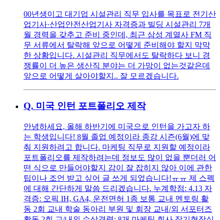
00년생이고 대기업 시설관리 직무 입사를 목표로 전기산
업기사·산업안전산업기사 자격증과 빌딩 시설관리 7개
월 경력을 갖추고 준비 중인데, 최근 삼성 계열사 FM 직
무 서류에서 탈락해 앞으로 어떻게 준비해야 할지 막막
한 상황입니다. 시설관리 직무에서도 탈락하다 보니 경
쟁률이 더 높은 생산직 분야는 더 가망이 없는것같은데
앞으로 어떻게 살아야할지.. 잘 모르겠습니다.
Q.
미국 인턴 포트폴리오 제작
안녕하세요, 올해 하반기에 미국으로 인턴을 가고자 하
는 학생입니다! 8월 졸업 예정이라 종강 시즌(6월)에 맞
춰 지원하려고 합니다. 마케팅 직무로 지원할 예정이라
포트폴리오를 제작하려는데 정보도 많이 없을 뿐더러 어
떤 식으로 만들어야할지 감이 잘 잡히지 않아 이에 관한
팁이나 조언 받고 싶어 글 쓰게 되었습니다!ㅠㅠ 제 스펙
에 대해 간단하게 말씀 드리겠습니다. 누계학점: 4.13 자
격증: 오픽 IH, GA4, 운전면허 1종 보통 교내 멘토링 활
동 2회 교내 학술 동아리 부원 및 회장 교내/외 서포터즈
활동 2회 교/내외 수상경력: 8개 마케팅 회사 장기현장실