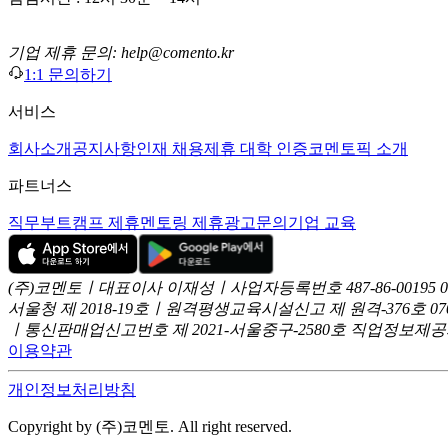
기업 제휴 문의: help@comento.kr
1:1 문의하기
서비스
회사소개
공지사항
인재 채용
제휴 대학 인증
코멘토픽 소개
파트너스
직무부트캠프 제휴
멘토링 제휴
광고문의
기업 교육
(주)코멘토ㅣ대표이사 이재성ㅣ사업자등록번호 487-86-00195
서울청 제 2018-19호ㅣ원격평생교육시설신고 제 원격-376호
07
ㅣ통신판매업신고번호 제 2021-서울중구-2580호
직업정보제공사업
이용약관
개인정보처리방침
Copyright by (주)코멘토. All right reserved.