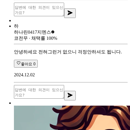
하
하나린0417
지멘스
코전무
∙ 채택률
100
%
안녕하세요 전혀그런거 없으니 걱정안하셔도 됩니다.
좋아요
0
2024.12.02