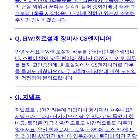
독, ㅈㅎㅅ친객 3회독했습니다 말문제가 부족하고 문제
의 답을 외워서 푼다는 생각이 들어 중회기베랑 잼관 ㄱ
ㅁㅎ객 1회독 시작했습니다 이게 잘하고 있는지 조언해
주시면 감사하겠습니다
Q.
HW/회로설계 장비사 CS엔지니어
안녕하세요 HW/회로설계 직무를 준비하던 취준생입니
다. 스펙이 많이 낮은 편이라 장비사 CS엔지니어로 직무
를 틀까 고민중인데, 회로설계에서 CS엔지니어로 직무
를 틀어도 괜찮나요? 너무 적합하지 않은데 괜한 도전일
까 걱정되어 문의드립니다
Q.
지텔프
지텔프로 넘어가려는데 기업이나 회사에서 쳐주나요?
지텔프가 그나마 단기간으로 딸 수 있다고도 들었긴 했
네요. 토익은 지금 상황적으로도 시간적으로도 여유가
없어서요. 우선 현재로서는 토익은 885에 토스 AL에 토
익 라이팅 AM있긴 합니다 영문과여서 토익이 약간 간당