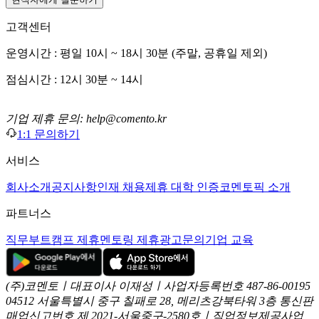
고객센터
운영시간 : 평일 10시 ~ 18시 30분 (주말, 공휴일 제외)
점심시간 : 12시 30분 ~ 14시
기업 제휴 문의: help@comento.kr
1:1 문의하기
서비스
회사소개
공지사항
인재 채용
제휴 대학 인증
코멘토픽 소개
파트너스
직무부트캠프 제휴
멘토링 제휴
광고문의
기업 교육
(주)코멘토ㅣ대표이사 이재성ㅣ사업자등록번호 487-86-00195
04512 서울특별시 중구 칠패로 28, 메리츠강북타워 3층
통신판
매업신고번호 제 2021-서울중구-2580호ㅣ직업정보제공사업