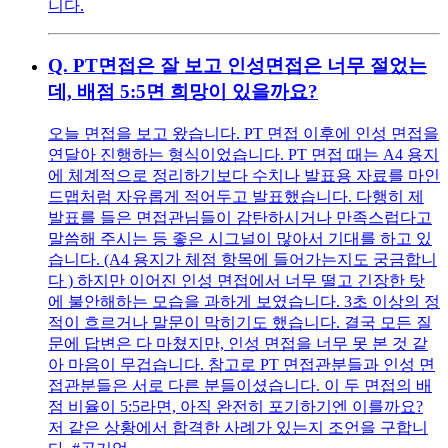
니다.
Q.
PT면접은 잘 보고 인성면접은 너무 절었는
데, 배점 5:5면 희망이 있을까요?
오늘 면접을 보고 왔습니다. PT 면접 이후에 인성 면접을
연달아 진행하는 형식이었습니다. PT 면접 때는 A4 용지
에 체계적으로 정리하기보다 수치나 발표용 자료를 마인
드맵처럼 자유롭게 적어두고 발표했습니다. 다행히 제
발표를 들은 면접관님들이 감탄하시거나 만족스럽다고
말씀해 주시는 등 좋은 시그널이 많아서 기대를 하고 있
습니다. (A4 용지가 체점 항목에 들어가는지도 궁금합니
다 ) 하지만 이어진 인성 면접에서 너무 떨고 긴장한 탓
에 불안해하는 모습을 과하게 보였습니다. 3초 이상의 정
적이 흐르거나 말문이 막히기도 했습니다. 결국 모든 질
문에 답변은 다 마쳤지만, 인성 면접을 너무 못 본 것 같
아 마음이 무겁습니다. 참고로 PT 면접관분들과 인성 면
접관분들은 서로 다른 분들이셨습니다. 이 두 면접의 배
점 비율이 5:5라면, 아직 완전히 포기하기엔 이를까요?
저 같은 상황에서 합격한 사례가 있는지 조언을 구합니