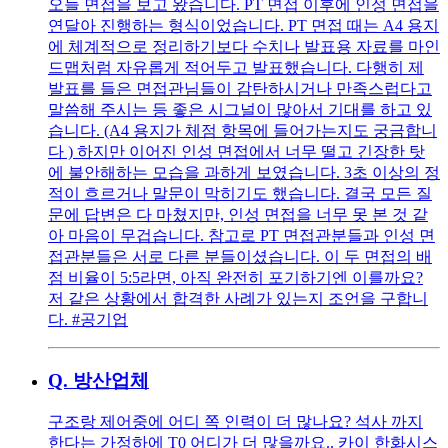
오늘 면접을 보고 왔습니다. PT 면접 이후에 인성 면접을
연달아 진행하는 형식이었습니다. PT 면접 때는 A4 용지
에 체계적으로 정리하기보다 수치나 발표용 자료를 마인
드맵처럼 자유롭게 적어두고 발표했습니다. 다행히 제
발표를 들은 면접관님들이 감탄하시거나 만족스럽다고
말씀해 주시는 등 좋은 시그널이 많아서 기대를 하고 있
습니다. (A4 용지가 체점 항목에 들어가는지도 궁금합니
다 ) 하지만 이어진 인성 면접에서 너무 떨고 긴장한 탓
에 불안해하는 모습을 과하게 보였습니다. 3초 이상의 정
적이 흐르거나 말문이 막히기도 했습니다. 결국 모든 질
문에 답변은 다 마쳤지만, 인성 면접을 너무 못 본 것 같
아 마음이 무겁습니다. 참고로 PT 면접관분들과 인성 면
접관분들은 서로 다른 분들이셨습니다. 이 두 면접의 배
점 비율이 5:5라면, 아직 완전히 포기하기엔 이를까요?
저 같은 상황에서 합격한 사례가 있는지 조언을 구합니
다. #공기업
Q.
방산업체
구조랑 제어중에 어디 쪽 인력이 더 많나요? 석사 까지
한다는 가정하에 T0 어디가 더 많을까요.. 카이 한화시스