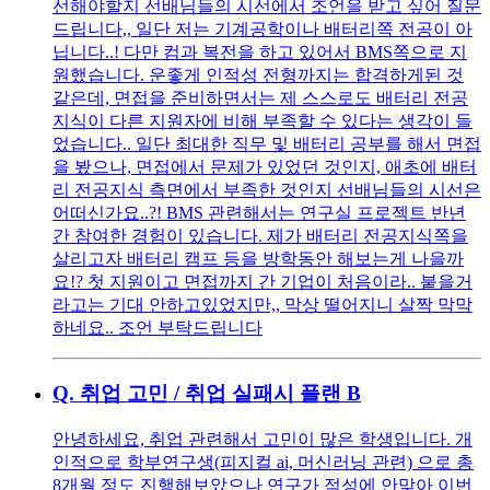
선해야할지 선배님들의 시선에서 조언을 받고 싶어 질문
드립니다,, 일단 저는 기계공학이나 배터리쪽 전공이 아
닙니다..! 다만 컴과 복전을 하고 있어서 BMS쪽으로 지
원했습니다. 운좋게 인적성 전형까지는 합격하게된 것
같은데, 면접을 준비하면서는 제 스스로도 배터리 전공
지식이 다른 지원자에 비해 부족할 수 있다는 생각이 들
었습니다.. 일단 최대한 직무 및 배터리 공부를 해서 면접
을 봤으나, 면접에서 문제가 있었던 것인지, 애초에 배터
리 전공지식 측면에서 부족한 것인지 선배님들의 시선은
어떠신가요..?! BMS 관련해서는 연구실 프로젝트 반년
간 참여한 경험이 있습니다. 제가 배터리 전공지식쪽을
살리고자 배터리 캠프 등을 방학동안 해보는게 나을까
요!? 첫 지원이고 면접까지 간 기업이 처음이라.. 붙을거
라고는 기대 안하고있었지만,, 막상 떨어지니 살짝 막막
하네요.. 조언 부탁드립니다
Q.
취업 고민 / 취업 실패시 플랜 B
안녕하세요, 취업 관련해서 고민이 많은 학생입니다. 개
인적으로 학부연구생(피지컬 ai, 머신러닝 관련) 으로 총
8개월 정도 진행해보았으나 연구가 적성에 안맞아 이번