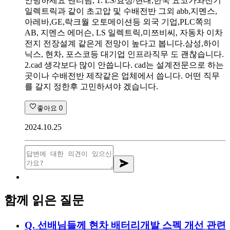
안녕하세요 멘티님, 1. LS/효성/현대,한국 요코가와전기
일렉트릭과 같이 초고압 및 수배전반 그외 abb,지멘스,
아레바,GE,락크월 오토메이션등 외국 기업,PLC쪽의
AB, 지멘스 에머슨, LS 일렉트릭,미쯔비씨, 자동차 이차
전지 전장설계 같은게 전망이 높다고 봅니다.삼성,하이
닉스, 현차, 포스코등 대기업 인프라직무 도 괜찮습니다.
2.cad 생각보다 많이 안씁니다. cad는 설계전문으로 하는
곳이나 수배전반 제작같은 업체에서 씁니다. 어떤 직무
를 갈지 정한후 고민하셔야 겠습니다.
좋아요
0
2024.10.25
함께 읽은 질문
Q.
선배님들께 현차 배터리개발 스펙 개선 관련