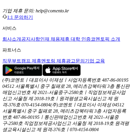
기업 제휴 문의: help@comento.kr
1:1 문의하기
서비스
회사소개
공지사항
인재 채용
제휴 대학 인증
코멘토픽 소개
파트너스
직무부트캠프 제휴
멘토링 제휴
광고문의
기업 교육
(주)코멘토ㅣ대표이사 이재성ㅣ사업자등록번호 487-86-00195
04512 서울특별시 중구 칠패로 28, 메리츠강북타워 3층
통신판
매업신고번호 제 2021-서울중구-2580호ㅣ직업정보제공사업
신고
서울청 제 2018-19호ㅣ원격평생교육시설신고 제 원
격-376호
070-4154-0804
(주)코멘토ㅣ대표이사 이재성
04512
서울특별시 중구 칠패로 28, 메리츠강북타워 3층
사업자등록
번호 487-86-00195ㅣ통신판매업신고번호 제 2021-서울중
구-2580호
직업정보제공사업신고 서울청 제 2018-19호
원격평
생교육시설신고 제 원격-376호ㅣ070-4154-0804