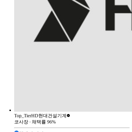
Top_Tier
HD현대건설기계
코사장
∙ 채택률
96
%