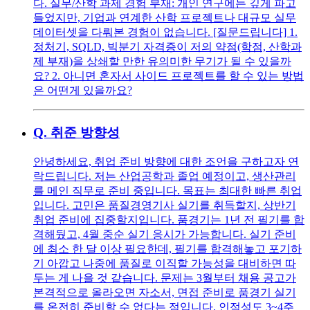
다. 실무/산학 과제 경험 부재: 개인 연구에는 깊게 파고
들었지만, 기업과 연계한 산학 프로젝트나 대규모 실무
데이터셋을 다뤄본 경험이 없습니다. [질문드립니다] 1.
정처기, SQLD, 빅분기 자격증이 저의 약점(학점, 산학과
제 부재)을 상쇄할 만한 유의미한 무기가 될 수 있을까
요? 2. 아니면 혼자서 사이드 프로젝트를 할 수 있는 방법
은 어떤게 있을까요?
Q.
취준 방향성
안녕하세요, 취업 준비 방향에 대한 조언을 구하고자 연
락드립니다. 저는 산업공학과 졸업 예정이고, 생산관리
를 메인 직무로 준비 중입니다. 목표는 최대한 빠른 취업
입니다. 고민은 품질경영기사 실기를 취득할지, 상반기
취업 준비에 집중할지입니다. 품경기는 1년 전 필기를 합
격해뒀고, 4월 중순 실기 응시가 가능합니다. 실기 준비
에 최소 한 달 이상 필요한데, 필기를 합격해놓고 포기하
기 아깝고 나중에 품질로 이직할 가능성을 대비하면 따
두는 게 나을 것 같습니다. 문제는 3월부터 채용 공고가
본격적으로 올라오면 자소서, 면접 준비로 품경기 실기
를 온전히 준비할 수 없다는 점입니다. 인적성도 3~4주