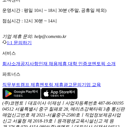
운영시간 : 평일 10시 ~ 18시 30분 (주말, 공휴일 제외)
점심시간 : 12시 30분 ~ 14시
기업 제휴 문의: help@comento.kr
1:1 문의하기
서비스
회사소개
공지사항
인재 채용
제휴 대학 인증
코멘토픽 소개
파트너스
직무부트캠프 제휴
멘토링 제휴
광고문의
기업 교육
(주)코멘토ㅣ대표이사 이재성ㅣ사업자등록번호 487-86-00195
04512 서울특별시 중구 칠패로 28, 메리츠강북타워 3층
통신판
매업신고번호 제 2021-서울중구-2580호ㅣ직업정보제공사업
신고
서울청 제 2018-19호ㅣ원격평생교육시설신고 제 원
격-376호
070-4154-0804
(주)코멘토ㅣ대표이사 이재성
04512