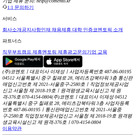
기업 제휴 문의: help@comento.kr
1:1 문의하기
서비스
회사소개
공지사항
인재 채용
제휴 대학 인증
코멘토픽 소개
파트너스
직무부트캠프 제휴
멘토링 제휴
광고문의
기업 교육
(주)코멘토ㅣ대표이사 이재성ㅣ사업자등록번호 487-86-00195
04512 서울특별시 중구 칠패로 28, 메리츠강북타워 3층
통신판
매업신고번호 제 2021-서울중구-2580호ㅣ직업정보제공사업
신고
서울청 제 2018-19호ㅣ원격평생교육시설신고 제 원
격-376호
070-4154-0804
(주)코멘토ㅣ대표이사 이재성
04512
서울특별시 중구 칠패로 28, 메리츠강북타워 3층
사업자등록
번호 487-86-00195ㅣ통신판매업신고번호 제 2021-서울중
구-2580호
직업정보제공사업신고 서울청 제 2018-19호
원격평
생교육시설신고 제 원격-376호ㅣ070-4154-0804
이용약관