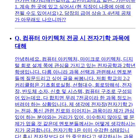
견가면 대가리깨진걸까요 고민이되네요 일단.. 가는이유
1. 계속 한 곳에 있고 싶어서 (현 직장이 나중에 아예 이
전될 수도 있어서요) 2. 당장의 급여 상승 3. 4년제 공채
가 아무래도 나으니까??
Q.
컴퓨터 아키텍처 전공 시 전자기학 과목에
대해
안녕하세요. 컴퓨터 아키텍처, 마이크로 아키텍처, 디지
털 회로 설계 쪽에 관심을 가지고 있는 전자공학과 2학년
학생입니다. 다름 아니라 과목 선택과 관련해서 멘토분
들께 질문드리고 싶어 글을 써봅니다. 저희 학교의 2-2
커리큘럼은 기초회로실험, 선형대수, 회로망해석, 전자
장, 반도체 소자, 신호 및 시스템, 컴퓨터 구조로 구성되
어 있는데요. 다 합치면 무려 7전공이라 한 과목 정도는
버려야 하는 상황입니다. 제 생각에 전자장(전자기학 2)
는 전파, 통신 관련 진로와 이어지는 과목이라 제가 관심
있어 하는 분야와는 거리가 있어, 이수하지 않아도 별 문
제가 없을 것 같은데 멘토분들께서는 어떻게 생각하시는
지가 궁금합니다. 전자기학 1은 이미 수강한 상태입니
다! 혹시 전자장보다 더 안 중요하다고 생각하시는 과목