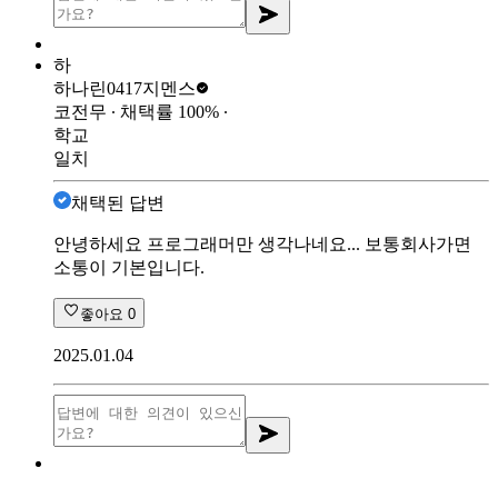
하
하나린0417
지멘스
코전무
∙ 채택률
100
%
∙
학교
일치
채택된 답변
안녕하세요 프로그래머만 생각나네요... 보통회사가면
소통이 기본입니다.
좋아요
0
2025.01.04