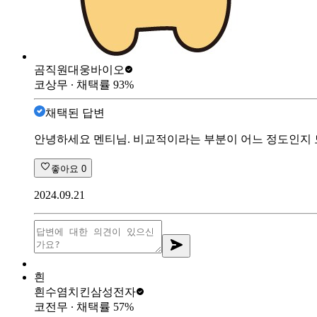
곰직원
대웅바이오
코상무
∙ 채택률
93
%
채택된 답변
안녕하세요 멘티님. 비교적이라는 부분이 어느 정도인지 
좋아요
0
2024.09.21
흰
흰수염치킨
삼성전자
코전무
∙ 채택률
57
%