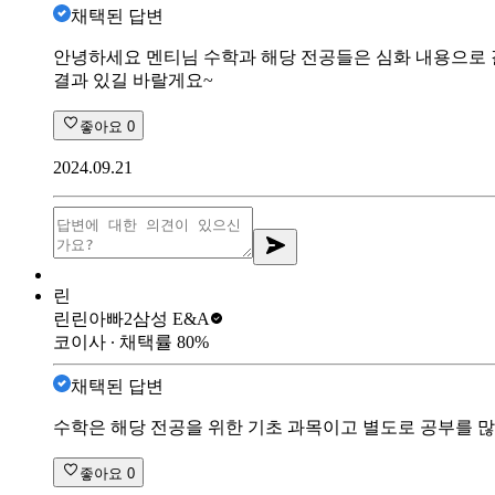
채택된 답변
안녕하세요 멘티님 수학과 해당 전공들은 심화 내용으로 갈
결과 있길 바랄게요~
좋아요
0
2024.09.21
린
린린아빠2
삼성 E&A
코이사
∙ 채택률
80
%
채택된 답변
수학은 해당 전공을 위한 기초 과목이고 별도로 공부를 많
좋아요
0