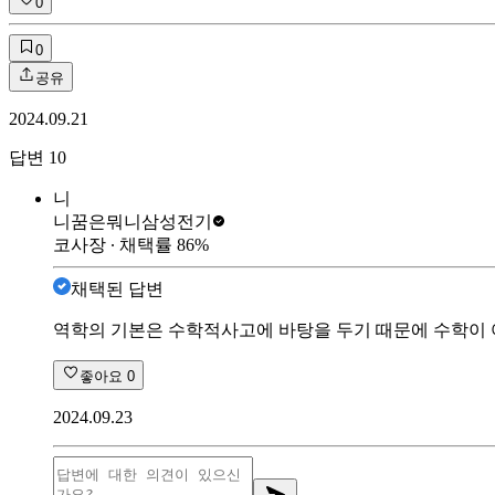
0
0
공유
2024.09.21
답변
10
니
니꿈은뭐니
삼성전기
코사장
∙ 채택률
86
%
채택된 답변
역학의 기본은 수학적사고에 바탕을 두기 때문에 수학이 
좋아요
0
2024.09.23