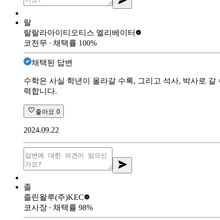
랄
랄랄라아이티
오티스 엘리베이터
코전무
∙ 채택률
100
%
채택된 답변
수학은 사실 학년이 올라갈 수록, 그리고 석사, 박사로 갈
력합니다.
좋아요
0
2024.09.22
졸
졸린왈루
(주)KEC
코사장
∙ 채택률
98
%