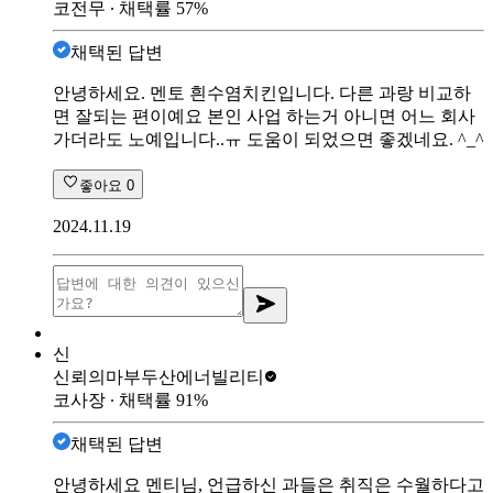
코전무
∙ 채택률
57
%
채택된 답변
안녕하세요. 멘토 흰수염치킨입니다. 다른 과랑 비교하
면 잘되는 편이예요 본인 사업 하는거 아니면 어느 회사
가더라도 노예입니다..ㅠ 도움이 되었으면 좋겠네요. ^_^
좋아요
0
2024.11.19
신
신뢰의마부
두산에너빌리티
코사장
∙ 채택률
91
%
채택된 답변
안녕하세요 멘티님, 언급하신 과들은 취직은 수월하다고