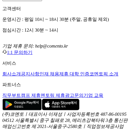
고객센터
운영시간 : 평일 10시 ~ 18시 30분 (주말, 공휴일 제외)
점심시간 : 12시 30분 ~ 14시
기업 제휴 문의: help@comento.kr
1:1 문의하기
서비스
회사소개
공지사항
인재 채용
제휴 대학 인증
코멘토픽 소개
파트너스
직무부트캠프 제휴
멘토링 제휴
광고문의
기업 교육
(주)코멘토ㅣ대표이사 이재성ㅣ사업자등록번호 487-86-00195
04512 서울특별시 중구 칠패로 28, 메리츠강북타워 3층
통신판
매업신고번호 제 2021-서울중구-2580호ㅣ직업정보제공사업