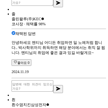
졸
졸린왈루
(주)KEC
코사장
∙ 채택률
98
%
채택된 답변
안녕하세요 멘티님 어디든 취업하면 일 노예처럼 합니
다.. 박사학위까지 취득하면 해당 분야에서는 취직 잘 됩
니다. 멘티님의 취업에 좋은 결과 있길 바랄게요~
좋아요
0
2024.11.19
흰
흰수염치킨
삼성전자