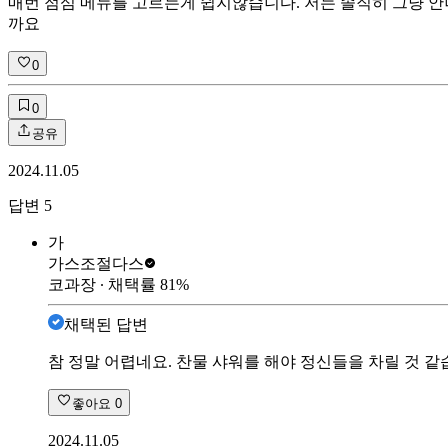
매번 점심 메뉴를 고르는게 쉽지않습니다. 저는 솔직히 그냥 
까요
0
0
공유
2024.11.05
답변
5
가
가스조절
다스
코과장
∙ 채택률
81
%
채택된 답변
참 정말 어렵네요. 찬물 샤워를 해야 정신들을 차릴 것 같
좋아요
0
2024.11.05