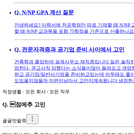
Q.
N/NP GPA 계산 질문
안녕하세요? 이력서에 전공학점만 따로 기재할 때 N/NP 교
할 때 N/NP 교과목을 포함 75학점을 기준으로 산출하나
Q.
전문자격증과 공기업 준비 사이에서 고민
건축학과 졸업하여 설계사무소 재직중입니다 일은 솔직히
업한다, 권고사직 당했다는 소식들이많이 들려오고 개업
하고 공기업/일반사기업을 준비하고있는데 아무래도 좋
도있을지않을까 미련이남아서 고민이계속됩니다 냉정
직장생활
·
모든 회사
/
모든 직무
Q.
점메추 고민
귤
귤맛팥죽