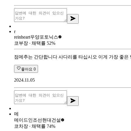
r
reinheart
우양포토닉스
코부장
∙ 채택률
52
%
점메추는 간단합니다 사다리를 타십시오 이게 가장 좋은
좋아요
0
2024.11.05
메
메이드인조선
현대건설
코차장
∙ 채택률
74
%