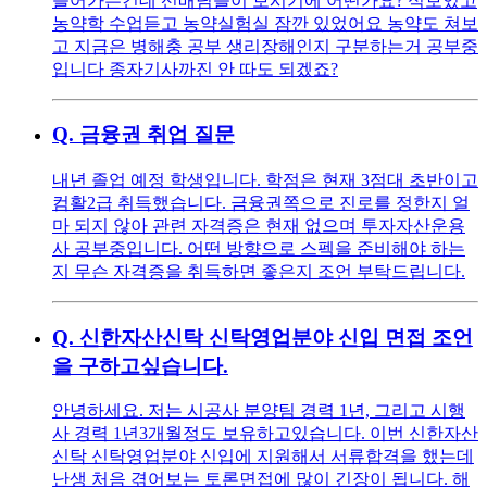
들어가는건데 선배님들이 보시기에 어떤가요? 식보있고
농약학 수업듣고 농약실험실 잠깐 있었어요 농약도 쳐보
고 지금은 병해충 공부 생리장해인지 구분하는거 공부중
입니다 종자기사까진 안 따도 되겠죠?
Q.
금융권 취업 질문
내년 졸업 예정 학생입니다. 학점은 현재 3점대 초반이고
컴활2급 취득했습니다. 금융권쪽으로 진로를 정한지 얼
마 되지 않아 관련 자격증은 현재 없으며 투자자산운용
사 공부중입니다. 어떤 방향으로 스펙을 준비해야 하는
지 무슨 자격증을 취득하면 좋은지 조언 부탁드립니다.
Q.
신한자산신탁 신탁영업분야 신입 면접 조언
을 구하고싶습니다.
안녕하세요. 저는 시공사 분양팀 경력 1년, 그리고 시행
사 경력 1년3개월정도 보유하고있습니다. 이번 신한자산
신탁 신탁영업분야 신입에 지원해서 서류합격을 했는데
난생 처음 겪어보는 토론면접에 많이 긴장이 됩니다. 해