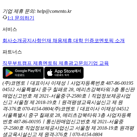
기업 제휴 문의: help@comento.kr
1:1 문의하기
서비스
회사소개
공지사항
인재 채용
제휴 대학 인증
코멘토픽 소개
파트너스
직무부트캠프 제휴
멘토링 제휴
광고문의
기업 교육
(주)코멘토ㅣ대표이사 이재성ㅣ사업자등록번호 487-86-00195
04512 서울특별시 중구 칠패로 28, 메리츠강북타워 3층
통신판
매업신고번호 제 2021-서울중구-2580호ㅣ직업정보제공사업
신고
서울청 제 2018-19호ㅣ원격평생교육시설신고 제 원
격-376호
070-4154-0804
(주)코멘토ㅣ대표이사 이재성
04512
서울특별시 중구 칠패로 28, 메리츠강북타워 3층
사업자등록
번호 487-86-00195ㅣ통신판매업신고번호 제 2021-서울중
구-2580호
직업정보제공사업신고 서울청 제 2018-19호
원격평
생교육시설신고 제 원격-376호ㅣ070-4154-0804