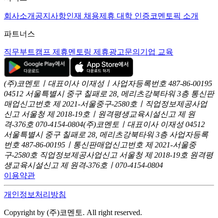
회사소개
공지사항
인재 채용
제휴 대학 인증
코멘토픽 소개
파트너스
직무부트캠프 제휴
멘토링 제휴
광고문의
기업 교육
(주)코멘토ㅣ대표이사 이재성ㅣ사업자등록번호 487-86-00195
04512 서울특별시 중구 칠패로 28, 메리츠강북타워 3층
통신판
매업신고번호 제 2021-서울중구-2580호ㅣ직업정보제공사업
신고
서울청 제 2018-19호ㅣ원격평생교육시설신고 제 원
격-376호
070-4154-0804
(주)코멘토ㅣ대표이사 이재성
04512
서울특별시 중구 칠패로 28, 메리츠강북타워 3층
사업자등록
번호 487-86-00195ㅣ통신판매업신고번호 제 2021-서울중
구-2580호
직업정보제공사업신고 서울청 제 2018-19호
원격평
생교육시설신고 제 원격-376호ㅣ070-4154-0804
이용약관
개인정보처리방침
Copyright by (주)코멘토. All right reserved.