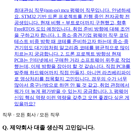
최대관심 직무(non-os) mcu 펌웨어 직무입니다. 안녕하세
요. STM32 기반 드론 프로젝트를 진행 중인 전자공학 전
공생입니다. 현재 비행 + 부트로더까지 구현했고, 향후
FreeRTOS 도입 예정입니다. 취업 준비 방향에 대해 조언
을 구하고자 합니다. 1. 중소·중견기업 펌웨어 직무 코딩
테스트 비중 방학 때 코테를 준비하고자 하는데 중소·중
견기업도 대기업처럼 알고리즘 코테를 평균적으로 많이
치르는지 궁금합니다. 2. 드론 프로젝트 방향성 현재
PCB는 인터넷에서 구매한 거라 소프트웨어 위주로 작업
했는데, 이제 방향을 잡아야 할 것 같습니다. 직접 PCB를
발주해 하드웨어까지 직접 만들지, 아니면 라즈베리파이
로 영상처리를 접목할지 고민입니다. 경우의 수가 너무
많아서 중구난방으로 하면 안 될 것 같고, 취업 관점에서
뭐가 더 높게 평가받을 수 있는지 궁금합니다. 3. 펌웨어
신입 핵심 역량 이런 역량을 갖추고 오면 좋겠다 싶은 게
있을까요?
직무
·
모든 회사
/
모든 직무
Q.
제약회사 대졸 생산직 고민입니다.