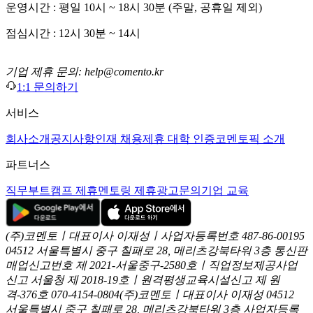
운영시간 : 평일 10시 ~ 18시 30분 (주말, 공휴일 제외)
점심시간 : 12시 30분 ~ 14시
기업 제휴 문의: help@comento.kr
1:1 문의하기
서비스
회사소개
공지사항
인재 채용
제휴 대학 인증
코멘토픽 소개
파트너스
직무부트캠프 제휴
멘토링 제휴
광고문의
기업 교육
(주)코멘토ㅣ대표이사 이재성ㅣ사업자등록번호 487-86-00195
04512 서울특별시 중구 칠패로 28, 메리츠강북타워 3층
통신판
매업신고번호 제 2021-서울중구-2580호ㅣ직업정보제공사업
신고
서울청 제 2018-19호ㅣ원격평생교육시설신고 제 원
격-376호
070-4154-0804
(주)코멘토ㅣ대표이사 이재성
04512
서울특별시 중구 칠패로 28, 메리츠강북타워 3층
사업자등록