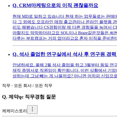
Q.
CRM마케팅으로의 이직 괜찮을까요
현재 MD로 일하고 있습니다 현재 하는 업무들로는 판매
다 그 외에도 오프라인 매장 출고관리나 온라인 플랫폼 관
리도 해봤습니다 CS경험이랑 제 다른 경험들을 녹여서 
야할지도 막막하더라고요 SQL이나 Braze같은것들은 
다루는 부트캠프는 거의 없더라고요 혼자 이직을 준비한
Q.
석사 졸업한 연구실에서 석사 후 연구원 경력 
안녕하세요. 올해 2월 석사 졸업을 하고 3월부터 동일 연
재직 증명서로 직원임이 확인됩니다. 이런 상황에서 기업에
성하는데 그냥 빼는 게 나을까요? 아니면 어차피 신입으
직무
·
모든 회사
/
모든 직무
Q.
제약qc 직무경험 질문
케
케미스토리