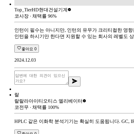
Top_Tier
HD현대건설기계
코사장
∙ 채택률
96
%
인턴이 필수는 아니지만, 인턴의 유무가 크리티컬한 영향
인턴을 하시기만 한다면 지원할 수 있는 회사의 레벨도 
좋아요
0
2024.12.03
랄
랄랄라아이티
오티스 엘리베이터
코전무
∙ 채택률
100
%
HPLC 같은 이화학 분석기기는 확실히 도움됩니다. GC, 
좋아요
0