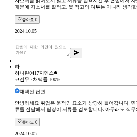
자소서를 읽어보지 않고 서류를 합격시킨 후 면접에서 자소
때문에 자소서를 잘적고, 못 적고의 여부는 아니라 생각합
좋아요
0
2024.10.05
하
하나린0417
지멘스
코전무
∙ 채택률
100
%
채택된 답변
안녕하세요 취업은 운적인 요소가 상당히 들어갑니다. 면접
류를 전달해서 팀장이 서류를 검토합니다. 아무래도 직
좋아요
0
2024.10.05