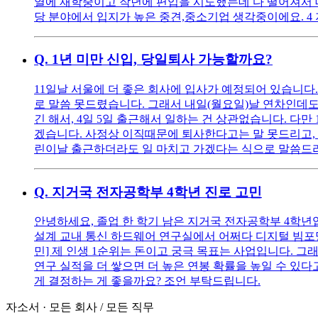
열에 재학중이고 작년에 편입을 시도했는데 다 떨어져서 
당 분야에서 입지가 높은 중견,중소기업 생각중이에요. 4
Q.
1년 미만 신입, 당일퇴사 가능할까요?
11일날 서울에 더 좋은 회사에 입사가 예정되어 있습니다
로 말씀 못드렸습니다. 그래서 내일(월요일)날 연차인데도
긴 해서, 4일 5일 출근해서 일하는 건 상관없습니다. 다
겠습니다. 사정상 이직때문에 퇴사한다고는 말 못드리고, 
린이날 출근하더라도 일 마치고 가겠다는 식으로 말씀드리면
Q.
지거국 전자공학부 4학년 진로 고민
안녕하세요, 졸업 한 학기 남은 지거국 전자공학부 4학년입니다. 
설계 교내 통신 하드웨어 연구실에서 어쩌다 디지털 빔포밍
민] 제 인생 1순위는 돈이고 궁극 목표는 사업입니다. 그
연구 실적을 더 쌓으면 더 높은 연봉 확률을 높일 수 있
게 결정하는 게 좋을까요? 조언 부탁드립니다.
자소서
·
모든 회사
/
모든 직무