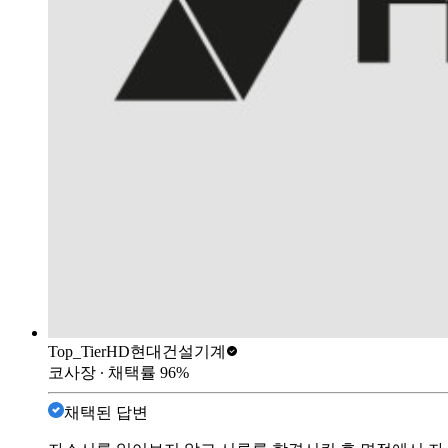
Top_Tier
HD현대건설기계
코사장
∙ 채택률
96
%
채택된 답변