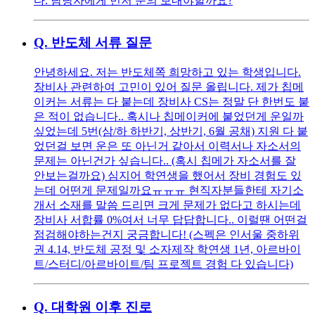
다. 담당자에게 먼저 문의 보내야할까요?
Q.
반도체 서류 질문
안녕하세요. 저는 반도체쪽 희망하고 있는 학생입니다.
장비사 관련하여 고민이 있어 질문 올립니다. 제가 칩메
이커는 서류는 다 붙는데 장비사 CS는 정말 단 한번도 붙
은 적이 없습니다.. 혹시나 칩메이커에 붙었던게 운일까
싶었는데 5번(삼/하 하반기, 상반기, 6월 공채) 지원 다 붙
었던걸 보면 운은 또 아닌거 같아서 이력서나 자소서의
문제는 아닌건가 싶습니다.. (혹시 칩메가 자소서를 잘
안보는걸까요) 심지어 학연생을 했어서 장비 경험도 있
는데 어떤게 문제일까요ㅠㅠㅠ 현직자분들한테 자기소
개서 소재를 말씀 드리면 크게 문제가 없다고 하시는데
장비사 서합률 0%여서 너무 답답합니다.. 이럴땐 어떤걸
점검해야하는건지 궁금합니다! (스펙은 인서울 중하위
권 4.14, 반도체 공정 및 소자제작 학연생 1년, 아르바이
트/스터디/아르바이트/팀 프로젝트 경험 다 있습니다)
Q.
대학원 이후 진로