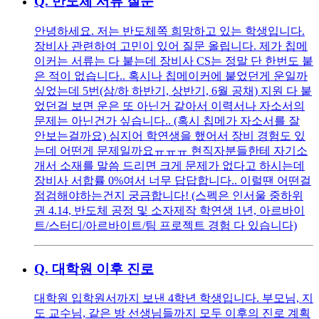
Q.
반도체 서류 질문
안녕하세요. 저는 반도체쪽 희망하고 있는 학생입니다.
장비사 관련하여 고민이 있어 질문 올립니다. 제가 칩메
이커는 서류는 다 붙는데 장비사 CS는 정말 단 한번도 붙
은 적이 없습니다.. 혹시나 칩메이커에 붙었던게 운일까
싶었는데 5번(삼/하 하반기, 상반기, 6월 공채) 지원 다 붙
었던걸 보면 운은 또 아닌거 같아서 이력서나 자소서의
문제는 아닌건가 싶습니다.. (혹시 칩메가 자소서를 잘
안보는걸까요) 심지어 학연생을 했어서 장비 경험도 있
는데 어떤게 문제일까요ㅠㅠㅠ 현직자분들한테 자기소
개서 소재를 말씀 드리면 크게 문제가 없다고 하시는데
장비사 서합률 0%여서 너무 답답합니다.. 이럴땐 어떤걸
점검해야하는건지 궁금합니다! (스펙은 인서울 중하위
권 4.14, 반도체 공정 및 소자제작 학연생 1년, 아르바이
트/스터디/아르바이트/팀 프로젝트 경험 다 있습니다)
Q.
대학원 이후 진로
대학원 입학원서까지 보낸 4학년 학생입니다. 부모님, 지
도 교수님, 같은 방 선생님들까지 모두 이후의 진로 계획