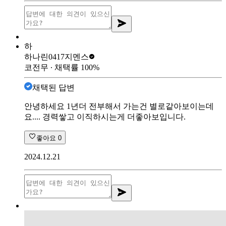
하
하나린0417
지멘스
코전무
∙ 채택률
100
%
채택된 답변
안녕하세요 1년더 전부해서 가는건 별로같아보이는데
요.... 경력쌓고 이직하시는게 더좋아보입니다.
좋아요
0
2024.12.21