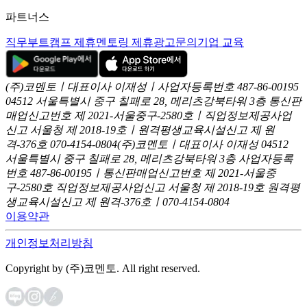
파트너스
직무부트캠프 제휴
멘토링 제휴
광고문의
기업 교육
(주)코멘토ㅣ대표이사 이재성ㅣ사업자등록번호 487-86-00195
04512 서울특별시 중구 칠패로 28, 메리츠강북타워 3층
통신판
매업신고번호 제 2021-서울중구-2580호ㅣ직업정보제공사업
신고
서울청 제 2018-19호ㅣ원격평생교육시설신고 제 원
격-376호
070-4154-0804
(주)코멘토ㅣ대표이사 이재성
04512
서울특별시 중구 칠패로 28, 메리츠강북타워 3층
사업자등록
번호 487-86-00195ㅣ통신판매업신고번호 제 2021-서울중
구-2580호
직업정보제공사업신고 서울청 제 2018-19호
원격평
생교육시설신고 제 원격-376호ㅣ070-4154-0804
이용약관
개인정보처리방침
Copyright by (주)코멘토. All right reserved.