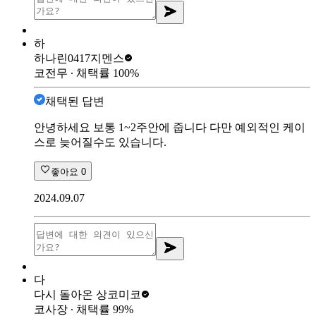
하
하나린0417
지멘스
코전무
∙ 채택률
100
%
채택된 답변
안녕하세요 보통 1~2주안에 줍니다 다만 예외적인 케이
스로 늦어질수도 있습니다.
좋아요
0
2024.09.07
다
다시 돌아온 상
코미코
코사장
∙ 채택률
99
%