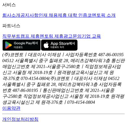
서비스
회사소개
공지사항
인재 채용
제휴 대학 인증
코멘토픽 소개
파트너스
직무부트캠프 제휴
멘토링 제휴
광고문의
기업 교육
(주)코멘토ㅣ대표이사 이재성ㅣ사업자등록번호 487-86-00195
04512 서울특별시 중구 칠패로 28, 메리츠강북타워 3층
통신판
매업신고번호 제 2021-서울중구-2580호ㅣ직업정보제공사업
신고
서울청 제 2018-19호ㅣ원격평생교육시설신고 제 원
격-376호
070-4154-0804
(주)코멘토ㅣ대표이사 이재성
04512
서울특별시 중구 칠패로 28, 메리츠강북타워 3층
사업자등록
번호 487-86-00195ㅣ통신판매업신고번호 제 2021-서울중
구-2580호
직업정보제공사업신고 서울청 제 2018-19호
원격평
생교육시설신고 제 원격-376호ㅣ070-4154-0804
이용약관
개인정보처리방침