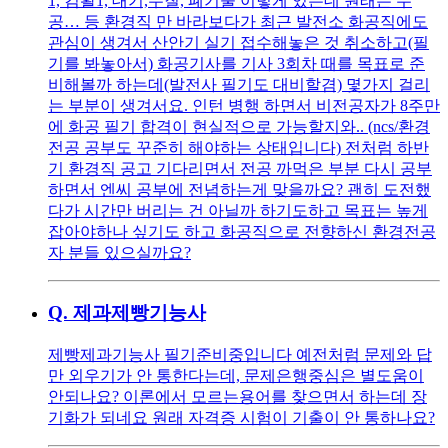
1, 컴활1, 대기,수질, 폐기물 이렇게 있는데 원래는 수
공… 등 환경직 만 바라보다가 최근 발전소 화공직에도
관심이 생겨서 산안기 실기 접수해놓은 것 취소하고(필
기를 봐놓아서) 화공기사를 기사 3회차 때를 목표로 준
비해볼까 하는데(발전사 필기도 대비할겸) 몇가지 걸리
는 부분이 생겨서요. 인턴 병행 하면서 비전공자가 8주만
에 화공 필기 합격이 현실적으로 가능할지와.. (ncs/환경
전공 공부도 꾸준히 해야하는 상태입니다) 전처럼 하반
기 환경직 공고 기다리면서 전공 까먹은 부분 다시 공부
하면서 엔씨 공부에 전념하는게 맞을까요? 괜히 도전했
다가 시간만 버리는 건 아닐까 하기도하고 목표는 높게
잡아야하나 싶기도 하고 화공직으로 전향하신 환경전공
자 분들 있으실까요?
Q.
제과제빵기능사
제빵제과기능사 필기준비중입니다 예전처럼 문제와 답
만 외우기가 안 통한다는데, 문제은행중심은 별도움이
안되나요? 이론에서 모르는용어를 찾으면서 하는데 장
기화가 되네요 원래 자격증 시험이 기출이 안 통하나요?