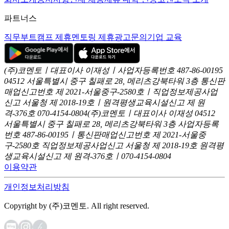
파트너스
직무부트캠프 제휴
멘토링 제휴
광고문의
기업 교육
(주)코멘토ㅣ대표이사 이재성ㅣ사업자등록번호 487-86-00195
04512 서울특별시 중구 칠패로 28, 메리츠강북타워 3층
통신판
매업신고번호 제 2021-서울중구-2580호ㅣ직업정보제공사업
신고
서울청 제 2018-19호ㅣ원격평생교육시설신고 제 원
격-376호
070-4154-0804
(주)코멘토ㅣ대표이사 이재성
04512
서울특별시 중구 칠패로 28, 메리츠강북타워 3층
사업자등록
번호 487-86-00195ㅣ통신판매업신고번호 제 2021-서울중
구-2580호
직업정보제공사업신고 서울청 제 2018-19호
원격평
생교육시설신고 제 원격-376호ㅣ070-4154-0804
이용약관
개인정보처리방침
Copyright by (주)코멘토. All right reserved.