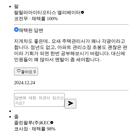
랄
랄랄라아이티
오티스 엘리베이터
코전무
∙ 채택률
100
%
채택된 답변
지게차도 좋은데.. 요새 주택관리사가 꽤나 각광이라고
합니다. 정년도 없고, 아파트 관리소장 초봉도 괜찮은 편
이라 기회가 되면 한번 공부해보시기 바랍니다. 대신에
민원들이 꽤 많아서 멘탈이 좀 세야합니다.
좋아요
0
2024.12.24
졸
졸린왈루
(주)KEC
코사장
∙ 채택률
98
%