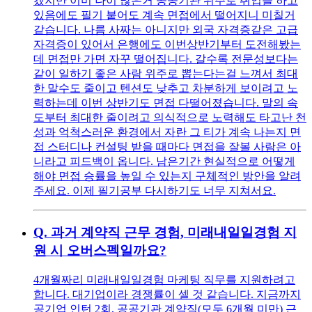
겠지만 이미 나이 많은거 공공기관 위주로 취업을 하고
있음에도 필기 붙어도 계속 면접에서 떨어지니 미칠거
같습니다. 나름 사짜는 아니지만 외국 자격증같은 고급
자격증이 있어서 은행에도 이번상반기부터 도전해봤는
데 면접만 가면 자꾸 떨어집니다. 갈수록 전문성보다는
같이 일하기 좋은 사람 위주로 뽑는다는걸 느껴서 최대
한 말수도 줄이고 텐션도 낮추고 차분하게 보이려고 노
력하는데 이번 상반기도 면접 다떨어졌습니다. 말의 속
도부터 최대한 줄이려고 의식적으로 노력해도 타고난 천
성과 억척스러운 환경에서 자란 그 티가 계속 나는지 면
접 스터디나 컨설팅 받을 때마다 면접을 잘볼 사람은 아
니라고 피드백이 옵니다. 남은기간 현실적으로 어떻게
해야 면접 승률을 높일 수 있는지 구체적인 방안을 알려
주세요. 이제 필기공부 다시하기도 너무 지쳐서요.
Q.
과거 계약직 근무 경험, 미래내일일경험 지
원 시 오버스펙일까요?
4개월짜리 미래내일일경험 마케팅 직무를 지원하려고
합니다. 대기업이라 경쟁률이 셀 것 같습니다. 지금까지
공기업 인턴 2회, 공공기관 계약직(모두 6개월 미만) 근