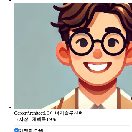
CareerArchitect
LG에너지솔루션
코사장
∙ 채택률
89
%
채택된 답변