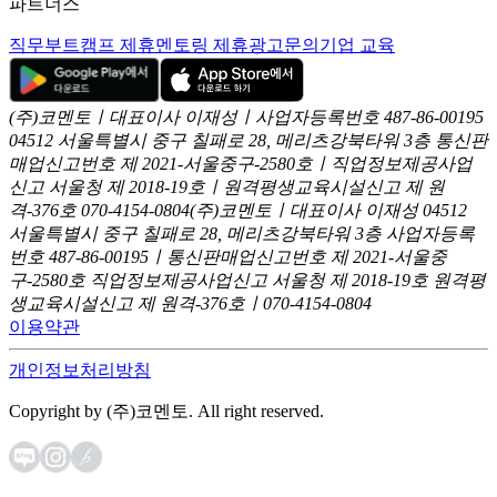
파트너스
직무부트캠프 제휴
멘토링 제휴
광고문의
기업 교육
(주)코멘토ㅣ대표이사 이재성ㅣ사업자등록번호 487-86-00195
04512 서울특별시 중구 칠패로 28, 메리츠강북타워 3층
통신판
매업신고번호 제 2021-서울중구-2580호ㅣ직업정보제공사업
신고
서울청 제 2018-19호ㅣ원격평생교육시설신고 제 원
격-376호
070-4154-0804
(주)코멘토ㅣ대표이사 이재성
04512
서울특별시 중구 칠패로 28, 메리츠강북타워 3층
사업자등록
번호 487-86-00195ㅣ통신판매업신고번호 제 2021-서울중
구-2580호
직업정보제공사업신고 서울청 제 2018-19호
원격평
생교육시설신고 제 원격-376호ㅣ070-4154-0804
이용약관
개인정보처리방침
Copyright by (주)코멘토. All right reserved.