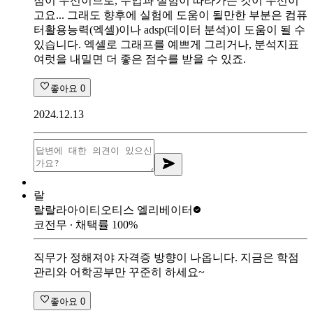
점이 우선이므로, 수업과 실험이 따라가는 것이 우선이
고요... 그래도 향후에 실험에 도움이 될만한 부분은 컴퓨
터활용능력(엑셀)이나 adsp(데이터 분석)이 도움이 될 수
있습니다. 엑셀로 그래프를 예쁘게 그리거나, 분석지표
여럿을 내밀면 더 좋은 점수를 받을 수 있죠.
좋아요
0
2024.12.13
랄
랄랄라아이티
오티스 엘리베이터
코전무
∙ 채택률
100
%
직무가 정해져야 자격증 방향이 나옵니다. 지금은 학점
관리와 어학공부만 꾸준히 하세요~
좋아요
0