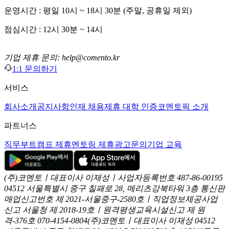
운영시간 : 평일 10시 ~ 18시 30분 (주말, 공휴일 제외)
점심시간 : 12시 30분 ~ 14시
기업 제휴 문의: help@comento.kr
1:1 문의하기
서비스
회사소개
공지사항
인재 채용
제휴 대학 인증
코멘토픽 소개
파트너스
직무부트캠프 제휴
멘토링 제휴
광고문의
기업 교육
(주)코멘토ㅣ대표이사 이재성ㅣ사업자등록번호 487-86-00195
04512 서울특별시 중구 칠패로 28, 메리츠강북타워 3층
통신판
매업신고번호 제 2021-서울중구-2580호ㅣ직업정보제공사업
신고
서울청 제 2018-19호ㅣ원격평생교육시설신고 제 원
격-376호
070-4154-0804
(주)코멘토ㅣ대표이사 이재성
04512