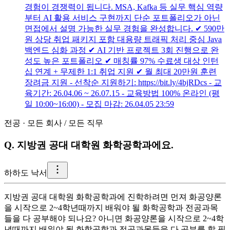
경험이 경쟁력이 됩니다. MSA, Kafka 등 실무 핵심 역량
부터 AI 활용 서비스 구현까지 단순 포트폴리오가 아닌
면접에서 설명 가능한 실무 경험을 완성합니다. ✔︎ 590만
원 상당 취업 패키지 포함 대용량 트래픽 처리 중심 Java
백엔드 심화 과정 ✔︎ AI 기반 프로젝트 3회 진행으로 완
성도 높은 포트폴리오 ✔︎ 매칭률 97% 수료생 대상 인턴
십 연계 + 무제한 1:1 취업 지원 ✔︎ 월 최대 20만원 훈련
장려금 지원 - 선착순 지원하기: https://bit.ly/4bjRDcs - 교
육기간: 26.04.06 ~ 26.07.15 - 교육방법 100% 온라인 (평
일 10:00~16:00) - 모집 마감: 26.04.05 23:59
전공
·
모든 회사
/
모든 직무
Q.
지방권 공대 대학원 화학공학과에요.
하
하도 낙서
지방권 공대 대학원 화학공학과에 진학하려면 먼져 화공양론
을 시작으로 2~4학년때까지 배워야 될 화학공학과 전공과목
들을 다 공부해야 되나요? 아니면 화공양론을 시작으로 2~4학
년때까지 배워야 될 화학공학과 전공과목들을 다 공부를 할 필