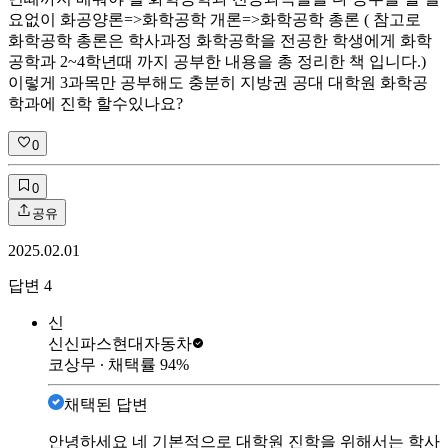
요없이 화공양론=>화학공학 개론=>화학공학 총론 ( 참고로
화학공학 총론은 학사과정 화학공학을 전공한 학생에게 화학
공학과 2~4학년때 까지 공부한 내용을 총 정리한 책 입니다.)
이렇게 3과목만 공부해도 충분히 지방권 공대 대학원 화학공
학과에 진학 할수있나요?
0
0
공유
2025.02.01
답변
4
신
신신파스
현대자동차
코상무
∙ 채택률
94
%
채택된 답변
안녕하세요 네 기본적으로 대학원 진학을 위해서는 학사