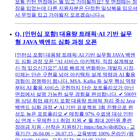
보통 인턴 면접에는 뭘 입고 가야될까요? 첫 면접때는 정
장을 입었는데 다른 지원자분은 단정한 일상복을 입으셔
서 무엇을 입고 가야될지 모르겠습니다ㅠ
Q.
[인턴십 포함] 대용량 트래픽·AI 기반 실무
형 JAVA 백엔드 심화 과정 오픈
[인턴십 포함] 대용량 트래픽·AI 기반 실무형 JAVA 백엔
드 심화 과정 오픈 “AI 서비스 아키텍처, 직접 설계해보
신 적 있으신가요?” AI로 빠르게 변화하는 개발자 시장,
이제는 단순 구현을 넘어 아키텍처 설계 역량과 AI 활용
경험이 경쟁력이 됩니다. MSA, Kafka 등 실무 핵심 역량
부터 AI 활용 서비스 구현까지 단순 포트폴리오가 아닌
면접에서 설명 가능한 실무 경험을 완성합니다. ✔︎ 590만
원 상당 취업 패키지 포함 대용량 트래픽 처리 중심 Java
백엔드 심화 과정 ✔︎ AI 기반 프로젝트 3회 진행으로 완
성도 높은 포트폴리오 ✔︎ 매칭률 97% 수료생 대상 인턴
십 연계 + 무제한 1:1 취업 지원 ✔︎ 월 최대 20만원 훈련
장려금 지원 - 선착순 지원하기: https://bit.ly/4bjRDcs - 교
육기간: 26.04.06 ~ 26.07.15 - 교육방법 100% 온라인 (평